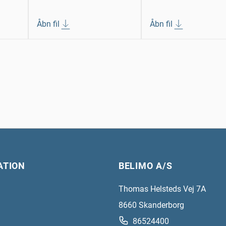
Åbn fil
Åbn fil
ATION
BELIMO A/S
Thomas Helsteds Vej 7A
8660
Skanderborg
86524400