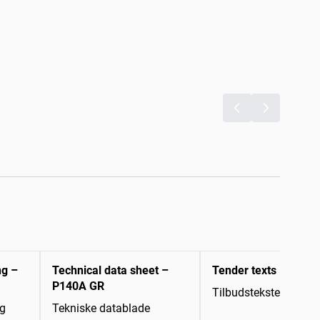
ng –
Technical data sheet –
Tender texts
P140A GR
Tilbudstekster
ng
Tekniske datablade