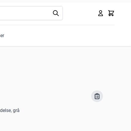
Kurv
ler
delse, grå