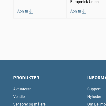
Europæisk Union
Åbn fil
Åbn fil
PRODUKTER
INFORM
Aktuatorer
Support
Ventiler
Nyheder
Sensorer og målere
Om Belimo