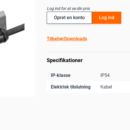
Log ind for at se din pris
Opret en konto
Log ind
Tilbehør
Downloads
Specifikationer
IP-klasse
IP54
Elektrisk tilslutning
Kabel