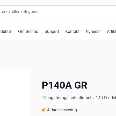
odukter
Om Belimo
Support
Kontakt
Nyheder
Artik
P140A GR
Tilbageførings-potentiometer 140 Ω udvi
14 dages levering