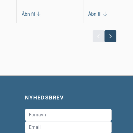
Åbn fil
Åbn fil
NYHEDSBREV