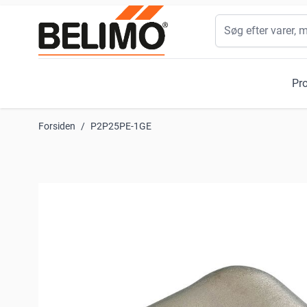
Skip to Content
Søg
Pr
Forsiden
/
P2P25PE-1GE