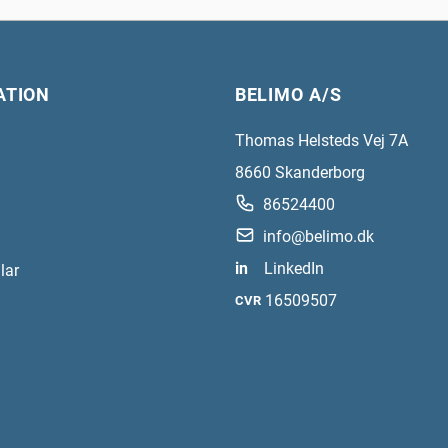
ATION
BELIMO A/S
Thomas Helsteds Vej 7A
8660
Skanderborg
86524400
info@belimo.dk
in
LinkedIn
lar
16509507
CVR