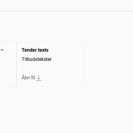
 –
Tender texts
Tilbudstekster
Åbn fil