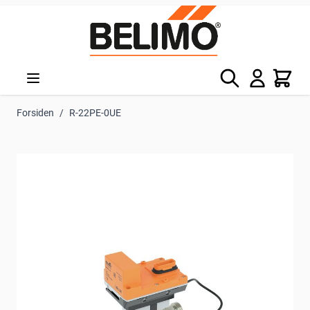
Skip to Content
Søg
Kurv
Forsiden
/
R-22PE-0UE