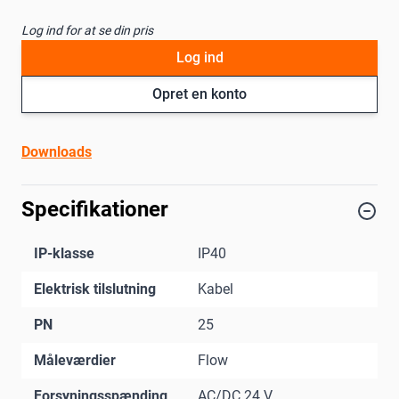
Log ind for at se din pris
Log ind
Opret en konto
Downloads
Specifikationer
IP-klasse
IP40
Elektrisk tilslutning
Kabel
PN
25
Måleværdier
Flow
Forsyningsspænding
AC/DC 24 V