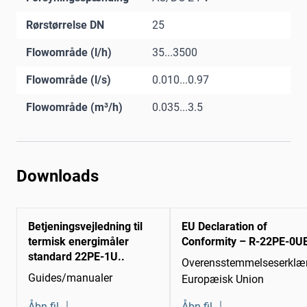
Rørstørrelse DN
25
Flowområde (l/h)
35...3500
Flowområde (l/s)
0.010...0.97
Flowområde (m³/h)
0.035...3.5
Downloads
Betjeningsvejledning til
EU Declaration of
termisk energimåler
Conformity – R-22PE-0U
standard 22PE-1U..
Overensstemmelseserklær
Guides/manualer
Europæisk Union
Åbn fil
Åbn fil