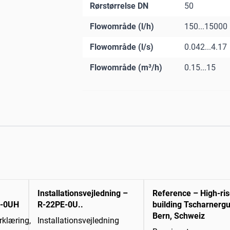
Rørstørrelse DN
50
Flowområde (l/h)
150...15000
Flowområde (l/s)
0.042...4.17
Flowområde (m³/h)
0.15...15
Installationsvejledning –
Reference – High-ri
E-0UH
R-22PE-0U..
building Tscharnergu
Bern, Schweiz
klæring,
Installationsvejledning