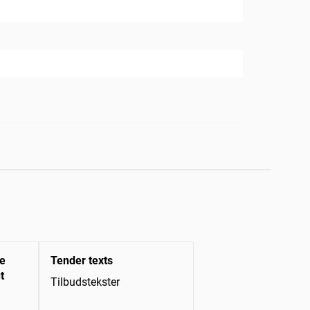
se
Tender texts
t
Tilbudstekster