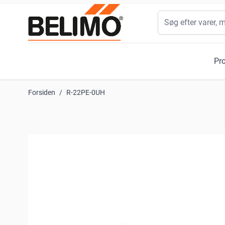
Skip to Content
Søg
Pr
Forsiden
/
R-22PE-0UH