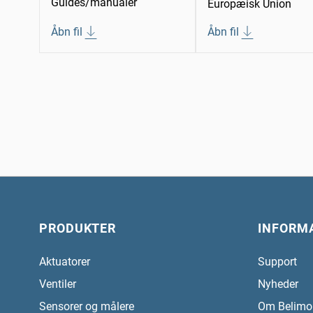
Guides/manualer
Europæisk Union
Åbn fil
Åbn fil
PRODUKTER
INFORM
Aktuatorer
Support
Ventiler
Nyheder
Sensorer og målere
Om Belimo