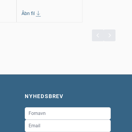
Åbn fil
NYHEDSBREV