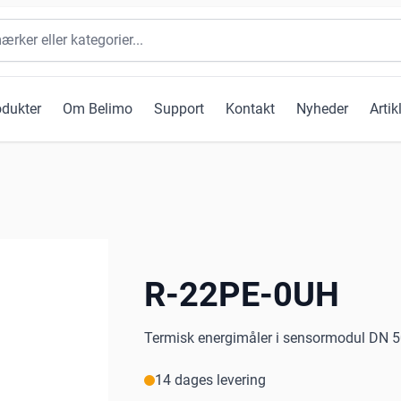
odukter
Om Belimo
Support
Kontakt
Nyheder
Artik
R-22PE-0UH
Termisk energimåler i sensormodul DN 
14 dages levering