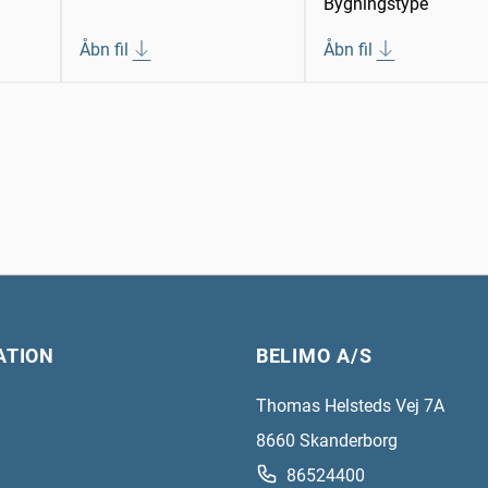
Bygningstype
Åbn fil
Åbn fil
ATION
BELIMO A/S
Thomas Helsteds Vej 7A
8660
Skanderborg
86524400