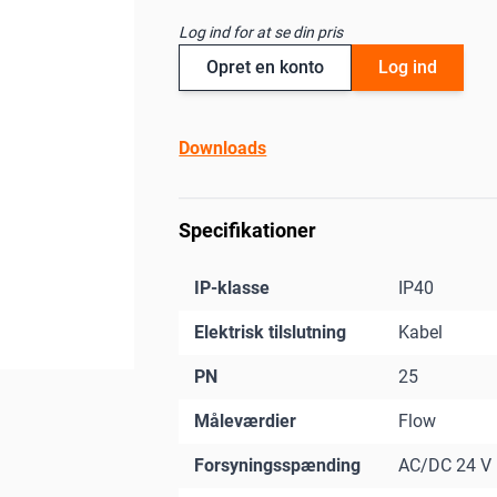
Log ind for at se din pris
Opret en konto
Log ind
Downloads
Specifikationer
IP-klasse
IP40
Elektrisk tilslutning
Kabel
PN
25
Måleværdier
Flow
Forsyningsspænding
AC/DC 24 V