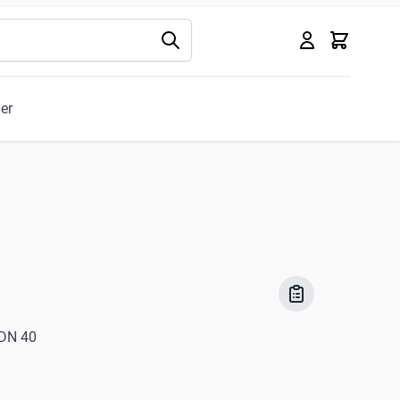
Kurv
ler
 DN 40