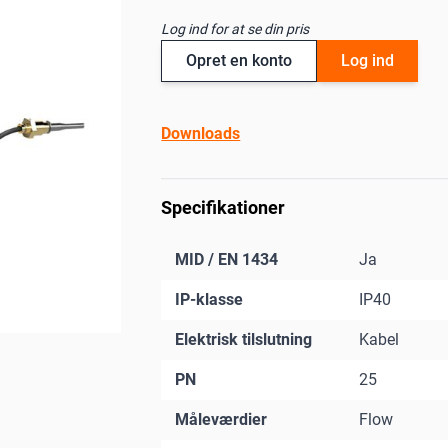
Log ind for at se din pris
Opret en konto
Log ind
Downloads
Specifikationer
MID / EN 1434
Ja
IP-klasse
IP40
Elektrisk tilslutning
Kabel
PN
25
Måleværdier
Flow