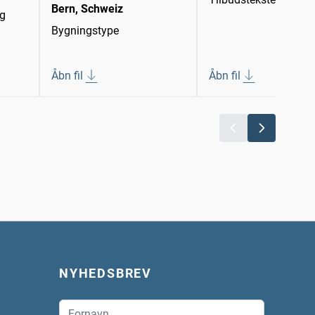
Bern, Schweiz
ng
Bygningstype
Åbn fil
Åbn fil
NYHEDSBREV