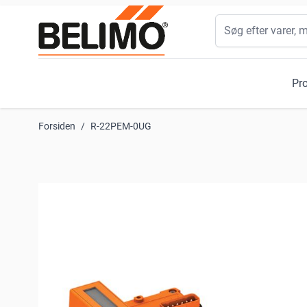
Skip to Content
Søg
Pr
Forsiden
/
R-22PEM-0UG