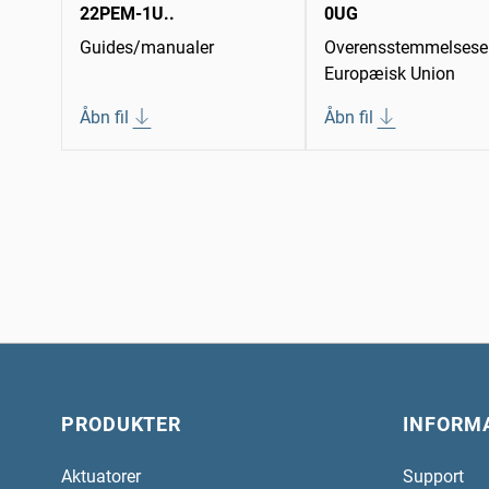
22PEM-1U..
0UG
Guides/manualer
Overensstemmelseser
Europæisk Union
Åbn fil
Åbn fil
PRODUKTER
INFORM
Aktuatorer
Support