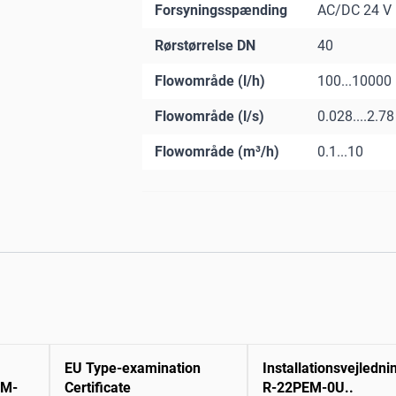
Forsyningsspænding
AC/DC 24 V
Rørstørrelse DN
40
Flowområde (l/h)
100...10000
Flowområde (l/s)
0.028....2.78
Flowområde (m³/h)
0.1...10
EU Type-examination
Installationsvejledni
EM-
Certificate
R-22PEM-0U..