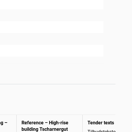
ng –
Reference – High-rise
Tender texts
building Tscharnergut
Tilbudstekster