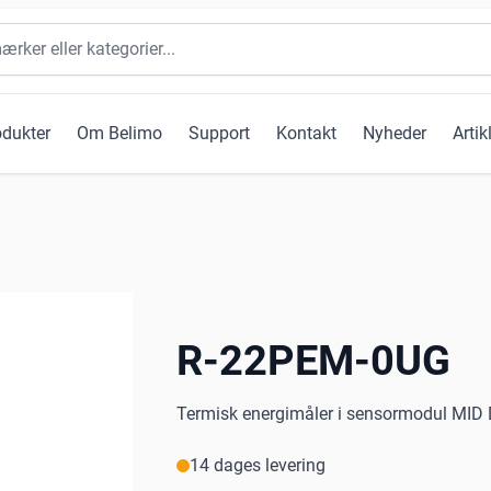
odukter
Om Belimo
Support
Kontakt
Nyheder
Artik
R-22PEM-0UG
Termisk energimåler i sensormodul MID
14 dages levering