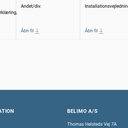
Andet/div.
Installationsvejledni
klæring,
Åbn fil
Åbn fil
ATION
BELIMO A/S
Thomas Helsteds Vej 7A