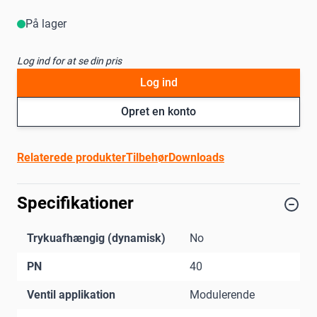
På lager
Log ind for at se din pris
Log ind
Opret en konto
Relaterede produkter
Tilbehør
Downloads
Specifikationer
Trykuafhængig (dynamisk)
No
PN
40
Ventil applikation
Modulerende