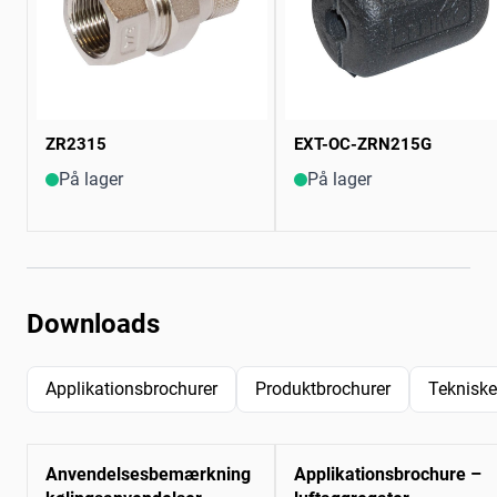
ZR2315
EXT-OC-ZRN215G
På lager
På lager
Downloads
Applikationsbrochurer
Produktbrochurer
Tekniske
Anvendelsesbemærkning
Applikationsbrochure –