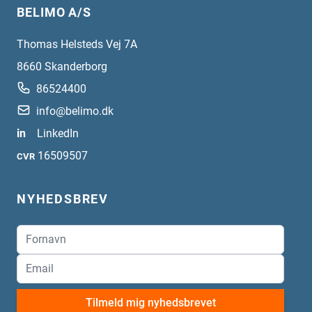
BELIMO A/S
Thomas Helsteds Vej 7A
8660
Skanderborg
86524400
info@belimo.dk
in
LinkedIn
16509507
CVR
NYHEDSBREV
Tilmeld mig nyhedsbrevet