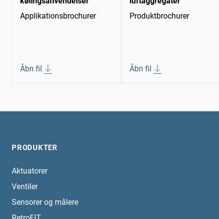
kølingsanvendelser
luftaggregater
Applikationsbrochurer
Produktbrochurer
Åbn fil
Åbn fil
PRODUKTER
Aktuatorer
Ventiler
Sensorer og målere
RetroFIT