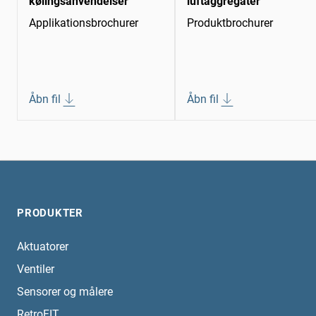
kølingsanvendelser
luftaggregater
Applikationsbrochurer
Produktbrochurer
Åbn fil
Åbn fil
PRODUKTER
Aktuatorer
Ventiler
Sensorer og målere
RetroFIT