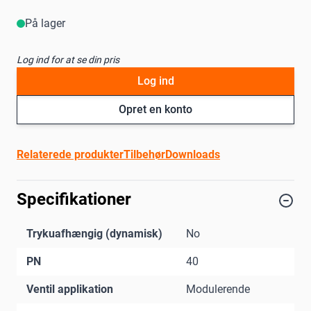
På lager
Log ind for at se din pris
Log ind
Opret en konto
Relaterede produkter
Tilbehør
Downloads
Specifikationer
Trykuafhængig (dynamisk)
No
PN
40
Ventil applikation
Modulerende