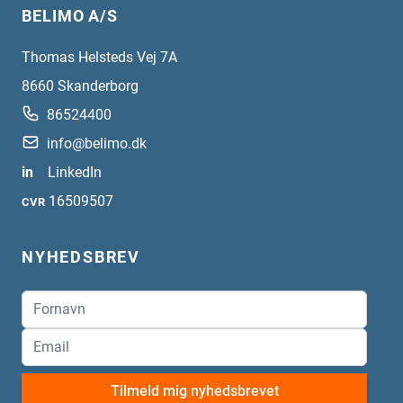
BELIMO A/S
Thomas Helsteds Vej 7A
8660
Skanderborg
86524400
info@belimo.dk
in
LinkedIn
16509507
CVR
NYHEDSBREV
Tilmeld mig nyhedsbrevet