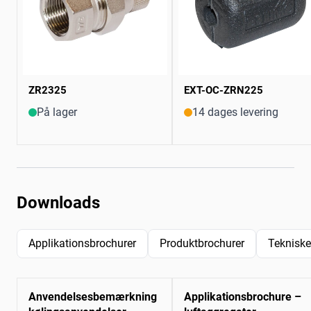
ZR2325
EXT-OC-ZRN225
På lager
14 dages levering
Downloads
Applikationsbrochurer
Produktbrochurer
Tekniske
Anvendelsesbemærkning
Applikationsbrochure –