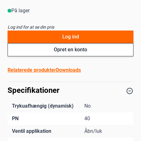
På lager
Log ind for at se din pris
Log ind
Opret en konto
Relaterede produkter
Downloads
Specifikationer
Trykuafhængig (dynamisk)
No
PN
40
Ventil applikation
Åbn/luk