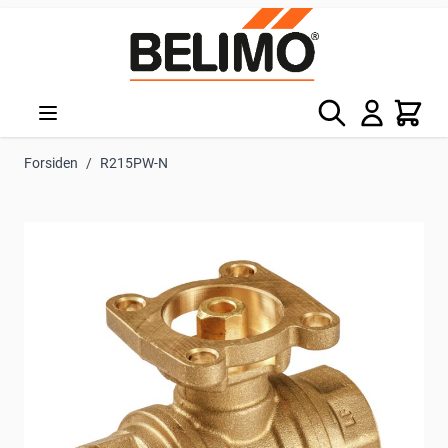
Skip to Content
Søg
Kurv
Forsiden
/
R215PW-N