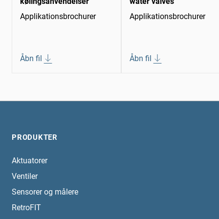
kølingsanvendelser
water valves
Applikationsbrochurer
Applikationsbrochurer
Åbn fil
Åbn fil
PRODUKTER
Aktuatorer
Ventiler
Sensorer og målere
RetroFIT