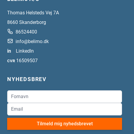
Thomas Helsteds Vej 7A
8660
Skanderborg
86524400
info@belimo.dk
in
LinkedIn
16509507
CVR
NYHEDSBREV
Tilmeld mig nyhedsbrevet