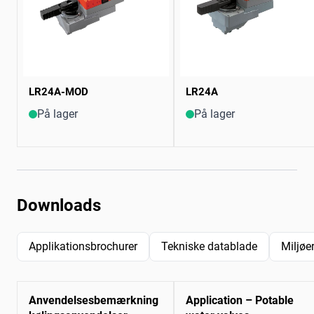
LR24A-MOD
LR24A
På lager
På lager
Downloads
Applikationsbrochurer
Tekniske datablade
Miljøe
Anvendelsesbemærkning
Application – Potable