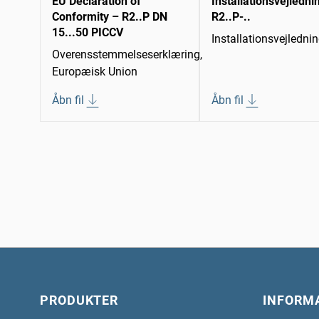
EU Declaration of
Installationsvejledni
Conformity – R2..P DN
R2..P-..
15...50 PICCV
Installationsvejledni
Overensstemmelseserklæring,
Europæisk Union
Åbn fil
Åbn fil
PRODUKTER
INFORM