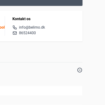
Kontakt os
ool
info@belimo.dk
86524400