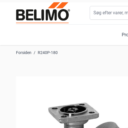
Skip to Content
Søg
Pr
Forsiden
/
R240P-180