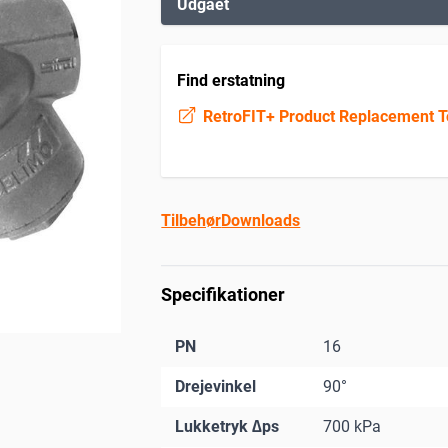
Udgået
Find erstatning
RetroFIT+ Product Replacement T
Tilbehør
Downloads
Specifikationer
PN
16
Drejevinkel
90°
Lukketryk ∆ps
700 kPa