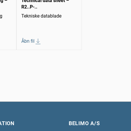
ng –
Technical data sheet –
R2..P-..
ng
Tekniske datablade
Åbn fil
ATION
BELIMO A/S