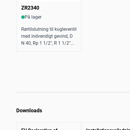
ZR2340
På lager
Rørtilslutning til kugleventil
med indvendigt gevind, D
N 40, Rp 1 1/2", R 1 1/2"...
Downloads