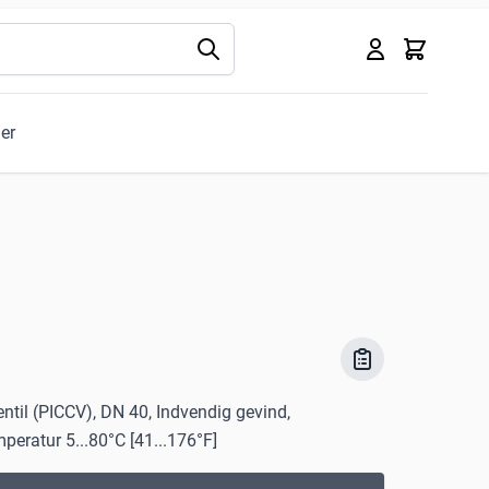
Kurv
ler
entil (PICCV), DN 40, Indvendig gevind,
eratur 5...80°C [41...176°F]