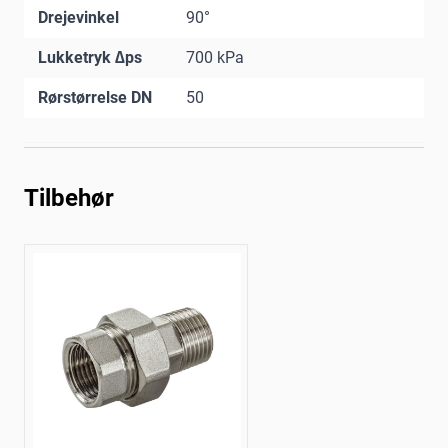
Drejevinkel
90°
Lukketryk ∆ps
700 kPa
Rørstørrelse DN
50
Tilbehør