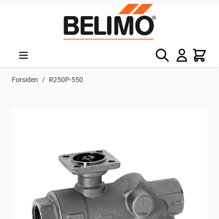
Skip to Content
Søg
Kurv
Forsiden
/
R250P-550