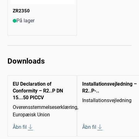
ZR2350
På lager
Downloads
EU Declaration of
Installationsvejledning –
Conformity – R2..P DN
R2..P-..
15...50 PICCV
Installationsvejledning
Overensstemmelseserklæring,
Europæisk Union
Åbn fil
Åbn fil