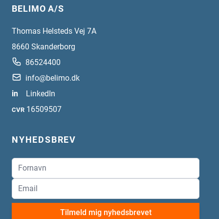
BELIMO A/S
Thomas Helsteds Vej 7A
8660
Skanderborg
86524400
info@belimo.dk
in
LinkedIn
16509507
CVR
NYHEDSBREV
Tilmeld mig nyhedsbrevet