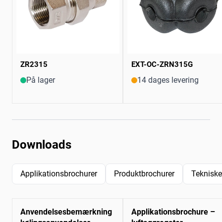
ZR2315
EXT-OC-ZRN315G
På lager
14 dages levering
Downloads
Applikationsbrochurer
Produktbrochurer
Tekniske
Anvendelsesbemærkning
Applikationsbrochure –