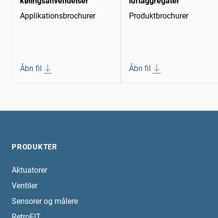
kølingsanvendelser
luftaggregater
Applikationsbrochurer
Produktbrochurer
Åbn fil
Åbn fil
PRODUKTER
Aktuatorer
Ventiler
Sensorer og målere
RetroFIT