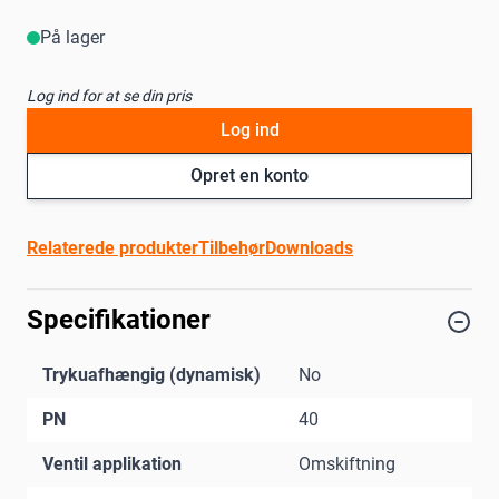
På lager
Log ind for at se din pris
Log ind
Opret en konto
Relaterede produkter
Tilbehør
Downloads
Specifikationer
Trykuafhængig (dynamisk)
No
PN
40
Ventil applikation
Omskiftning