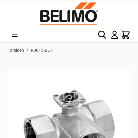
Skip to Content
Søg
Kurv
Forsiden
/
R3015-BL1