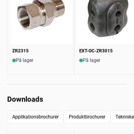
ZR2315
EXT-OC-ZR3015
På lager
På lager
Downloads
Applikationsbrochurer
Produktbrochurer
Tekniske