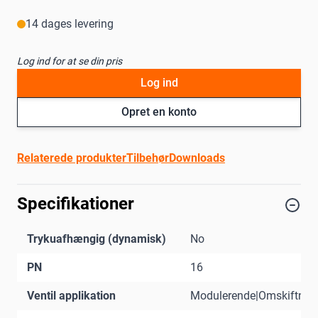
14 dages levering
Log ind for at se din pris
Log ind
Opret en konto
Relaterede produkter
Tilbehør
Downloads
Specifikationer
Trykuafhængig (dynamisk)
No
PN
16
Ventil applikation
Modulerende|Omskiftnin