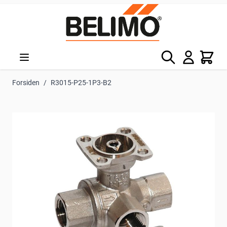
Skip to Content
Søg
Kurv
Forsiden
/
R3015-P25-1P3-B2