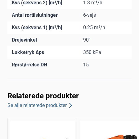
Kvs (sekvens 2) [m³/h]
1.3 m³/h
Antal rørtilslutninger
6-vejs
Kvs (sekvens 1) [m³/h]
0.25 m³/h
Drejevinkel
90°
Lukketryk ∆ps
350 kPa
Rørstørrelse DN
15
Relaterede produkter
Se alle relaterede produkter