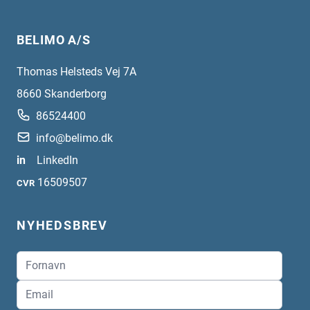
BELIMO A/S
Thomas Helsteds Vej 7A
8660
Skanderborg
86524400
info@belimo.dk
in
LinkedIn
16509507
CVR
NYHEDSBREV