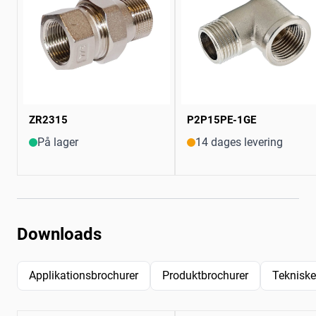
ZR2315
P2P15PE-1GE
På lager
14 dages levering
Downloads
Applikationsbrochurer
Produktbrochurer
Tekniske