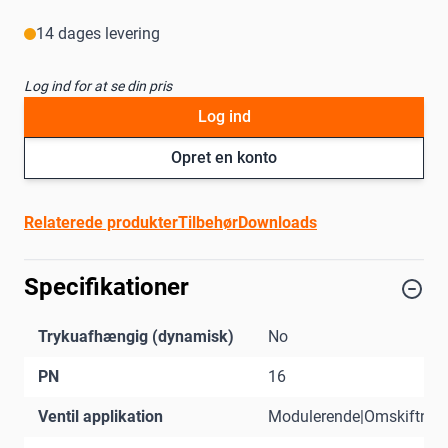
14 dages levering
Log ind for at se din pris
Log ind
Opret en konto
Relaterede produkter
Tilbehør
Downloads
Specifikationer
Trykuafhængig (dynamisk)
No
PN
16
Ventil applikation
Modulerende|Omskiftnin