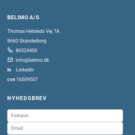
BELIMO A/S
Thomas Helsteds Vej 7A
8660
Skanderborg
86524400
info@belimo.dk
in
LinkedIn
16509507
CVR
NYHEDSBREV