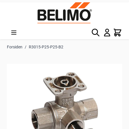
Skip to Content
Søg
Kurv
Forsiden
/
R3015-P25-P25-B2