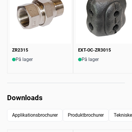
ZR2315
EXT-OC-ZR3015
På lager
På lager
Downloads
Applikationsbrochurer
Produktbrochurer
Tekniske