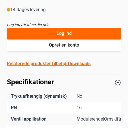
14 dages levering
Log ind for at se din pris
Log ind
Opret en konto
Relaterede produkter
Tilbehør
Downloads
Specifikationer
Trykuafhængig (dynamisk)
No
PN
16
Ventil applikation
Modulerende|Omskiftnin