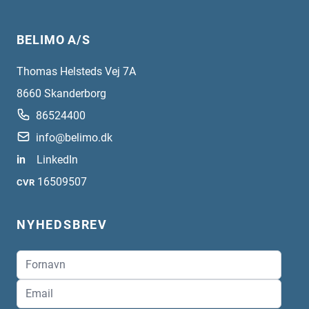
BELIMO A/S
Thomas Helsteds Vej 7A
8660
Skanderborg
86524400
info@belimo.dk
in
LinkedIn
16509507
CVR
NYHEDSBREV