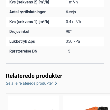
Kvs (sekvens 2) [m³/h]
1 m³/h
Antal rørtilslutninger
6-vejs
Kvs (sekvens 1) [m³/h]
0.4 m³/h
Drejevinkel
90°
Lukketryk ∆ps
350 kPa
Rørstørrelse DN
15
Relaterede produkter
Se alle relaterede produkter