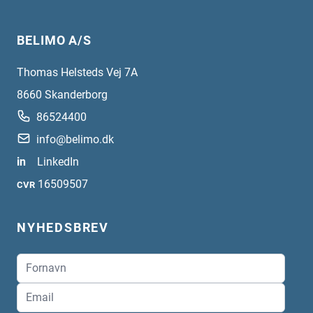
BELIMO A/S
Thomas Helsteds Vej 7A
8660
Skanderborg
86524400
info@belimo.dk
in
LinkedIn
16509507
CVR
NYHEDSBREV