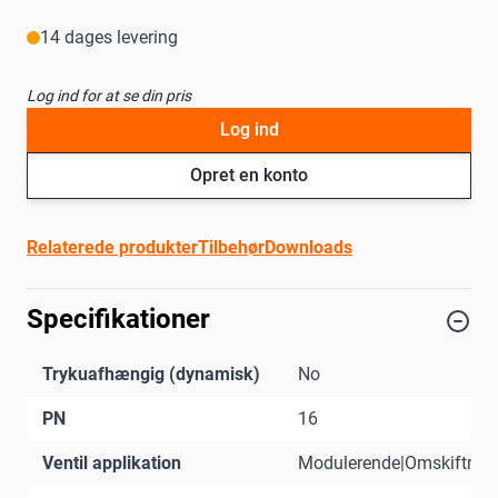
14 dages levering
Log ind for at se din pris
Log ind
Opret en konto
Relaterede produkter
Tilbehør
Downloads
Specifikationer
Trykuafhængig (dynamisk)
No
PN
16
Ventil applikation
Modulerende|Omskiftnin