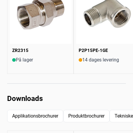
ZR2315
P2P15PE-1GE
På lager
14 dages levering
Downloads
Applikationsbrochurer
Produktbrochurer
Tekniske