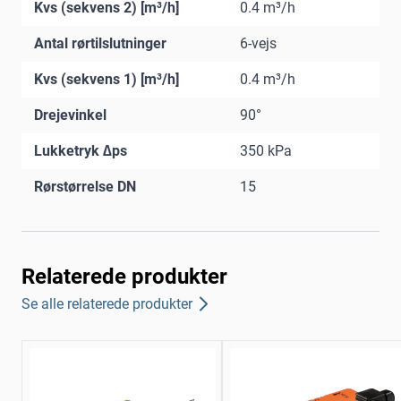
Kvs (sekvens 2) [m³/h]
0.4 m³/h
Antal rørtilslutninger
6-vejs
Kvs (sekvens 1) [m³/h]
0.4 m³/h
Drejevinkel
90°
Lukketryk ∆ps
350 kPa
Rørstørrelse DN
15
Relaterede produkter
Se alle relaterede produkter