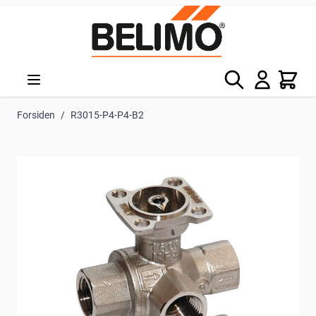
Skip to Content
Søg
Kurv
Forsiden
/
R3015-P4-P4-B2