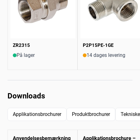
ZR2315
P2P15PE-1GE
På lager
14 dages levering
Downloads
Applikationsbrochurer
Produktbrochurer
Tekniske
Anvendelsesbemærkning
Applikationsbrochure –