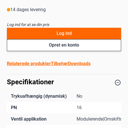
14 dages levering
Log ind for at se din pris
Log ind
Opret en konto
Relaterede produkter
Tilbehør
Downloads
Specifikationer
Trykuafhængig (dynamisk)
No
PN
16
Ventil applikation
Modulerende|Omskiftnin