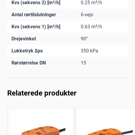
Kvs (sekvens 2) [m³/h]
0.25 m³/h
Antal rørtilslutninger
6-vejs
Kvs (sekvens 1) [m³/h]
0.63 m³/h
Drejevinkel
90°
Lukketryk ∆ps
350 kPa
Rørstørrelse DN
15
Relaterede produkter