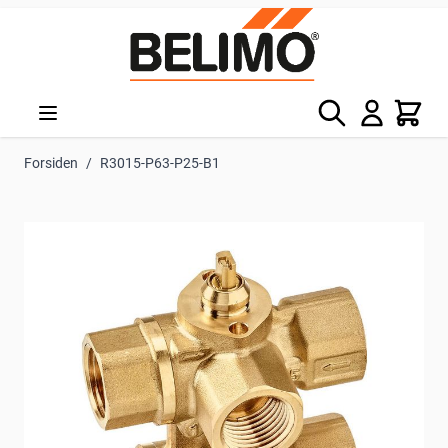
Skip to Content
Søg
Kurv
Forsiden
/
R3015-P63-P25-B1