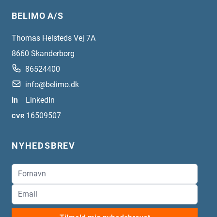
BELIMO A/S
Thomas Helsteds Vej 7A
8660
Skanderborg
86524400
info@belimo.dk
in
LinkedIn
16509507
CVR
NYHEDSBREV