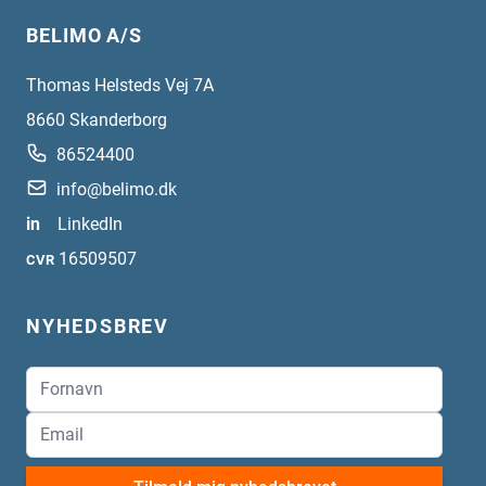
BELIMO A/S
Thomas Helsteds Vej 7A
8660
Skanderborg
86524400
info@belimo.dk
in
LinkedIn
16509507
CVR
NYHEDSBREV