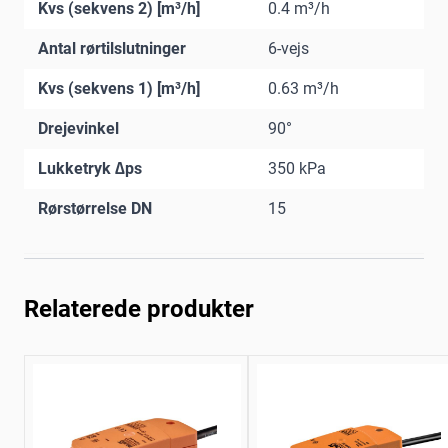
Kvs (sekvens 2) [m³/h]
0.4 m³/h
Antal rørtilslutninger
6-vejs
Kvs (sekvens 1) [m³/h]
0.63 m³/h
Drejevinkel
90°
Lukketryk ∆ps
350 kPa
Rørstørrelse DN
15
Relaterede produkter