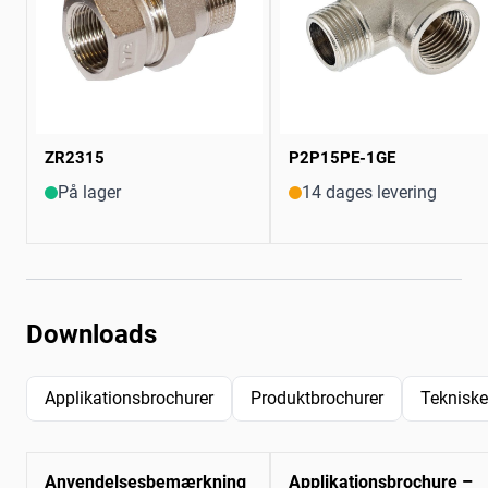
ZR2315
P2P15PE-1GE
På lager
14 dages levering
Downloads
Applikationsbrochurer
Produktbrochurer
Tekniske
Anvendelsesbemærkning
Applikationsbrochure –