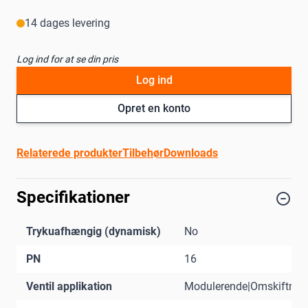
14 dages levering
Log ind for at se din pris
Log ind
Opret en konto
Relaterede produkter
Tilbehør
Downloads
Specifikationer
Trykuafhængig (dynamisk)
No
PN
16
Ventil applikation
Modulerende|Omskiftnin