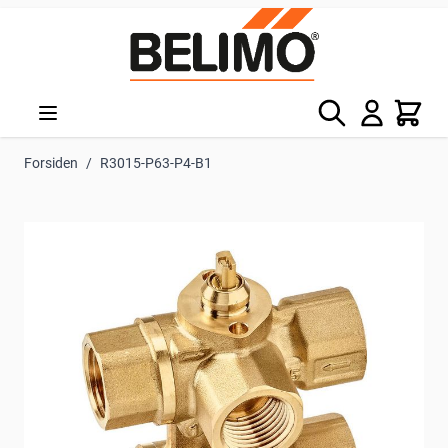
Skip to Content
Søg
Kurv
Forsiden
/
R3015-P63-P4-B1