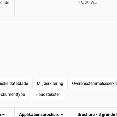
rende
4 V, 20 W...
niske datablade
Miljøerklæring
Overensstemmelseserklæ
Dokumenttype
Tilbudstekster
e –
Applikationsbrochure –
Brochure - 8 grunde t