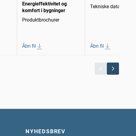
Energieffektivitet og
Tekniske datablade
komfort i bygninger
Produktbrochurer
Åbn fil
Åbn fil
NYHEDSBREV