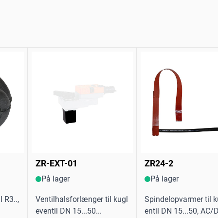
ZR-EXT-01
ZR24-2
På lager
På lager
l R3..,
Ventilhalsforlænger til kugl
Spindelopvarmer til 
eventil DN 15...50...
entil DN 15...50, AC/