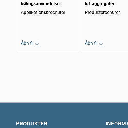
kølingsanvendelser
luftaggregater
Applikationsbrochurer
Produktbrochurer
Åbn fil
Åbn fil
PRODUKTER
INFORM