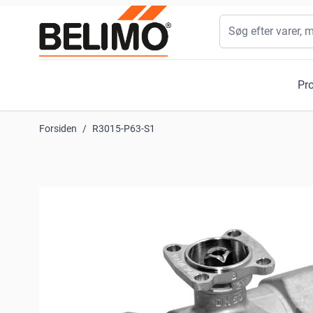
Skip to Content
Søg
Pr
Forsiden
/
R3015-P63-S1