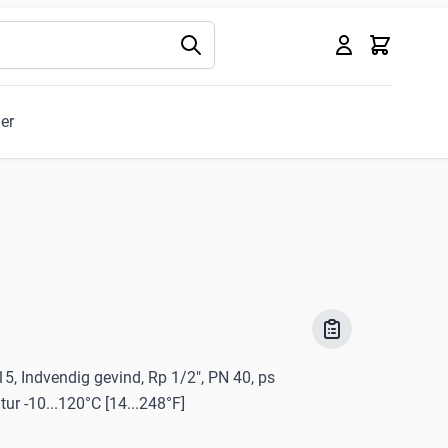
Kurv
ler
 15, Indvendig gevind, Rp 1/2", PN 40, ps
r -10...120°C [14...248°F]