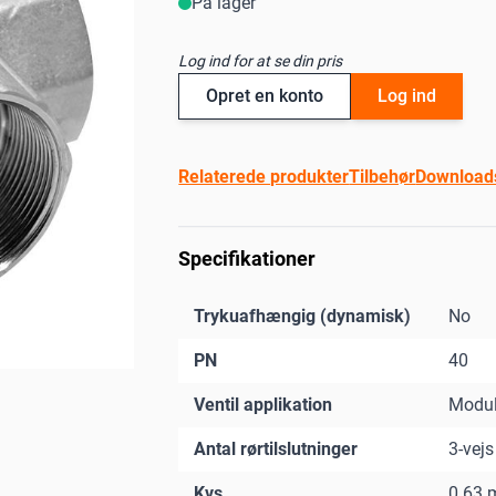
På lager
Log ind for at se din pris
Opret en konto
Log ind
Relaterede produkter
Tilbehør
Download
Specifikationer
Trykuafhængig (dynamisk)
No
PN
40
Ventil applikation
Modul
Antal rørtilslutninger
3-vejs
Kvs
0.63 