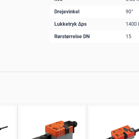
Drejevinkel
90°
Lukketryk ∆ps
1400 
Rørstørrelse DN
15