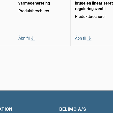
varmegenerering
bruge en lineariseret
reguleringsventil
Produktbrochurer
Produktbrochurer
Åbn fil
Åbn fil
ATION
BELIMO A/S