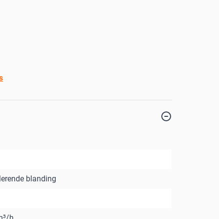
s
erende blanding
m³/h