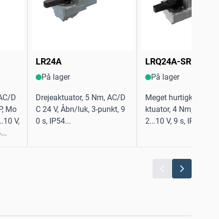
LR24A
LRQ24A-SR
På lager
På lager
 AC/D
Drejeaktuator, 5 Nm, AC/D
Meget hurtigkørende 
P, Mo
C 24 V, Åbn/luk, 3-punkt, 9
ktuator, 4 Nm, AC/DC 
.10 V,
0 s, IP54...
2...10 V, 9 s, IP54...
...