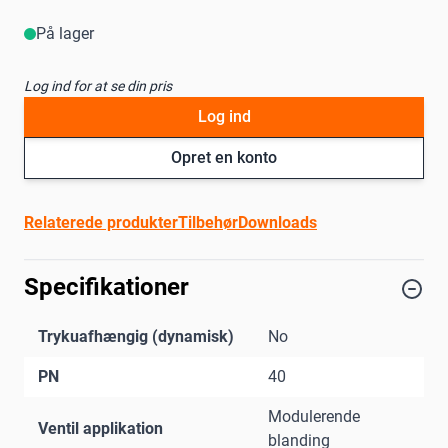
På lager
Log ind for at se din pris
Log ind
Opret en konto
Relaterede produkter
Tilbehør
Downloads
Specifikationer
Trykuafhængig (dynamisk)
No
PN
40
Modulerende
Ventil applikation
blanding