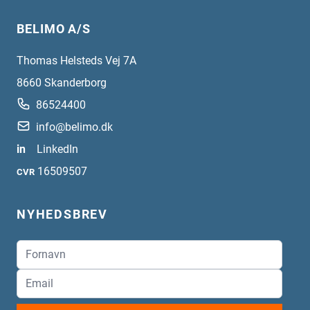
BELIMO A/S
Thomas Helsteds Vej 7A
8660
Skanderborg
86524400
info@belimo.dk
in
LinkedIn
16509507
CVR
NYHEDSBREV