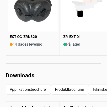
EXT-OC-ZRN320
ZR-EXT-01
14 dages levering
På lager
Downloads
Applikationsbrochurer
Produktbrochurer
Tekniske