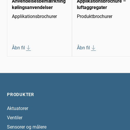
Anvendelsesbemærkning
Applikationsbrochure –
kølingsanvendelser
luftaggregater
Applikationsbrochurer
Produktbrochurer
Åbn fil
Åbn fil
PRODUKTER
Aktuatorer
Ventiler
Sensorer og målere