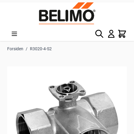
Skip to Content
Søg
Kurv
Forsiden
/
R3020-4-S2