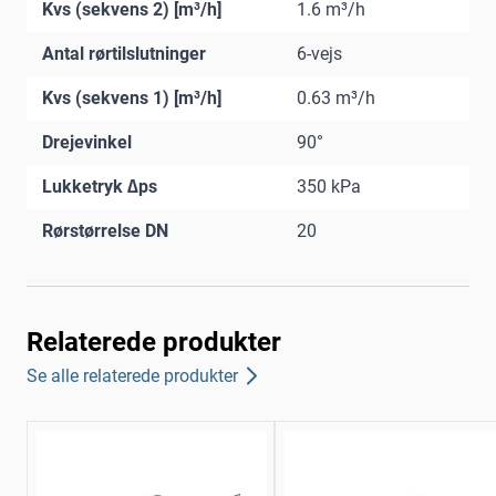
Kvs (sekvens 2) [m³/h]
1.6 m³/h
Antal rørtilslutninger
6-vejs
Kvs (sekvens 1) [m³/h]
0.63 m³/h
Drejevinkel
90°
Lukketryk ∆ps
350 kPa
Rørstørrelse DN
20
Relaterede produkter
Se alle relaterede produkter