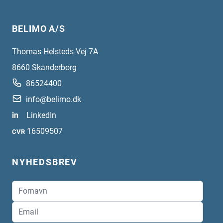
BELIMO A/S
Thomas Helsteds Vej 7A
8660
Skanderborg
86524400
info@belimo.dk
in
LinkedIn
16509507
CVR
NYHEDSBREV