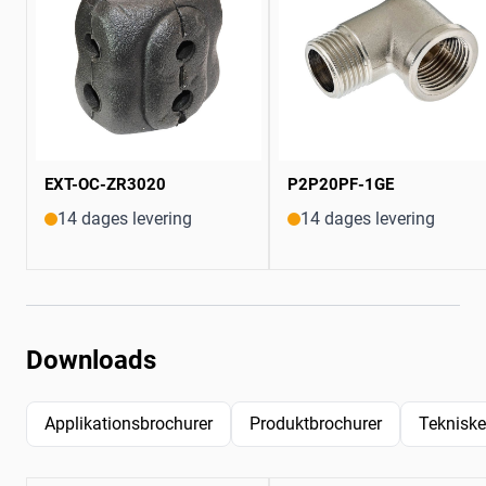
EXT-OC-ZR3020
P2P20PF-1GE
14 dages levering
14 dages levering
Downloads
Applikationsbrochurer
Produktbrochurer
Tekniske