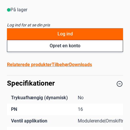
På lager
Log ind for at se din pris
Log ind
Opret en konto
Relaterede produkter
Tilbehør
Downloads
Specifikationer
Trykuafhængig (dynamisk)
No
PN
16
Ventil applikation
Modulerende|Omskiftnin