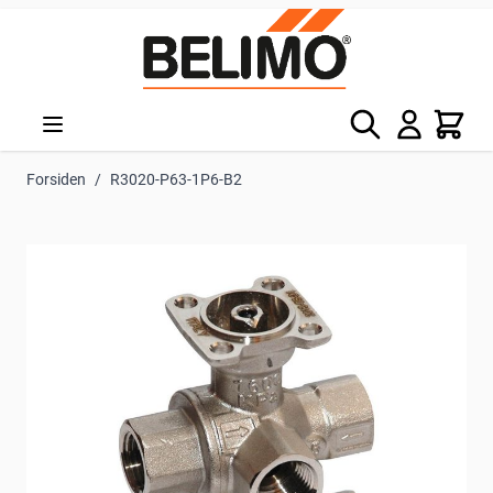
Skip to Content
Søg
Kurv
Forsiden
/
R3020-P63-1P6-B2