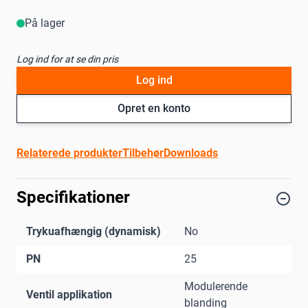
På lager
Log ind for at se din pris
Log ind
Opret en konto
Relaterede produkter
Tilbehør
Downloads
Specifikationer
Trykuafhængig (dynamisk)
No
PN
25
Modulerende
Ventil applikation
blanding