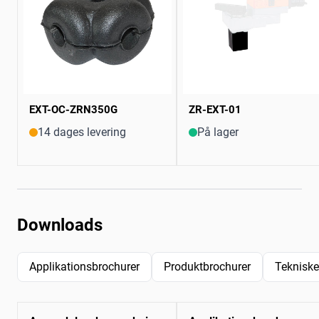
EXT-OC-ZRN350G
ZR-EXT-01
14 dages levering
På lager
Downloads
Applikationsbrochurer
Produktbrochurer
Tekniske