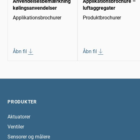
Anvendelsesbemærkning
Applikationsbrochure –
kølingsanvendelser
luftaggregater
Applikationsbrochurer
Produktbrochurer
Åbn fil
Åbn fil
PRODUKTER
Aktuatorer
Ventiler
Sensorer og målere