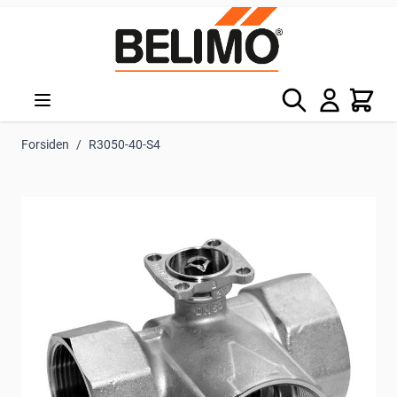
Skip to Content
Søg
Kurv
Forsiden
/
R3050-40-S4