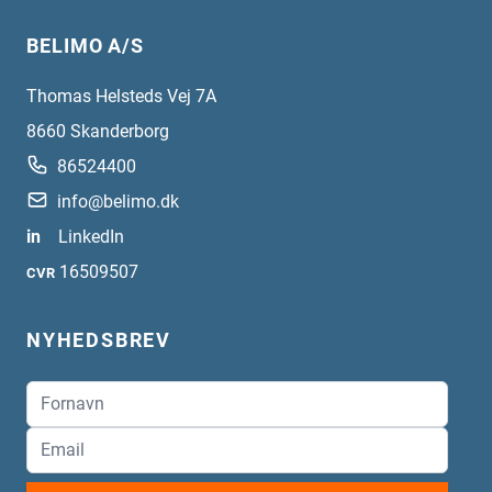
BELIMO A/S
Thomas Helsteds Vej 7A
8660
Skanderborg
86524400
info@belimo.dk
in
LinkedIn
16509507
CVR
NYHEDSBREV