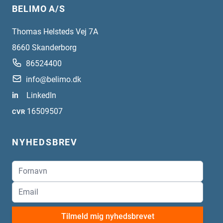
BELIMO A/S
Thomas Helsteds Vej 7A
8660
Skanderborg
86524400
info@belimo.dk
in
LinkedIn
16509507
CVR
NYHEDSBREV
Tilmeld mig nyhedsbrevet