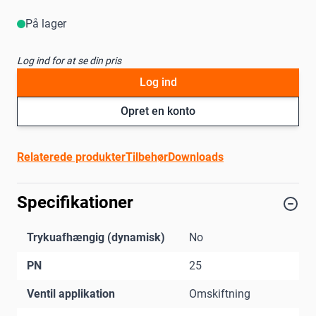
På lager
Log ind for at se din pris
Log ind
Opret en konto
Relaterede produkter
Tilbehør
Downloads
Specifikationer
Trykuafhængig (dynamisk)
No
PN
25
Ventil applikation
Omskiftning