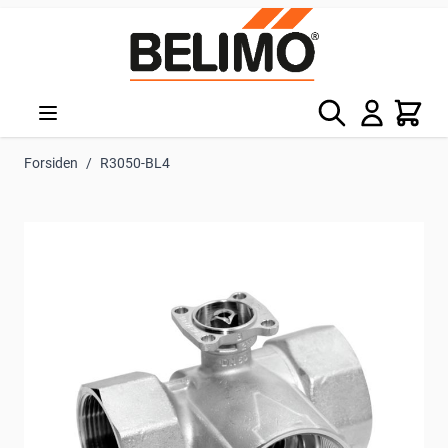
Skip to Content
Søg
Kurv
Forsiden
/
R3050-BL4