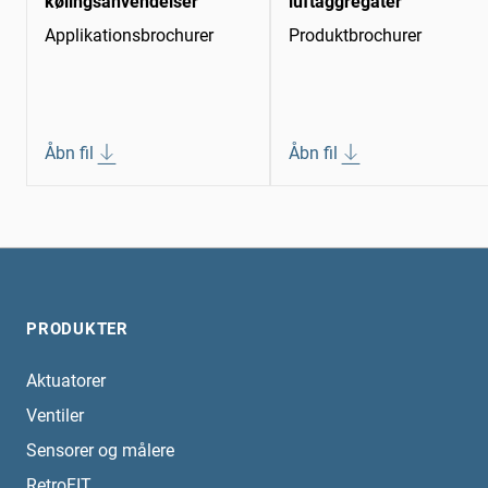
kølingsanvendelser
luftaggregater
Applikationsbrochurer
Produktbrochurer
Åbn fil
Åbn fil
PRODUKTER
Aktuatorer
Ventiler
Sensorer og målere
RetroFIT