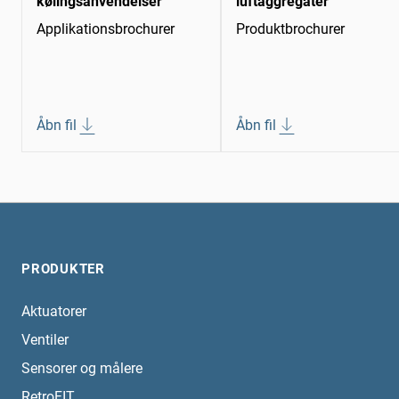
kølingsanvendelser
luftaggregater
Applikationsbrochurer
Produktbrochurer
Åbn fil
Åbn fil
PRODUKTER
Aktuatorer
Ventiler
Sensorer og målere
RetroFIT