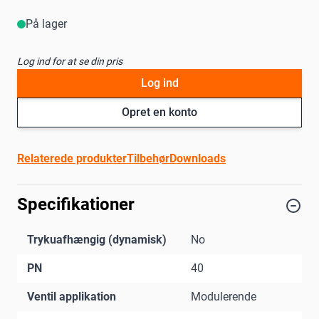
På lager
Log ind for at se din pris
Log ind
Opret en konto
Relaterede produkter
Tilbehør
Downloads
Specifikationer
Trykuafhængig (dynamisk)
No
PN
40
Ventil applikation
Modulerende