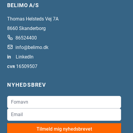
BELIMO A/S
Thomas Helsteds Vej 7A
8660
Skanderborg
86524400
info@belimo.dk
in
LinkedIn
16509507
CVR
NYHEDSBREV
Tilmeld mig nyhedsbrevet