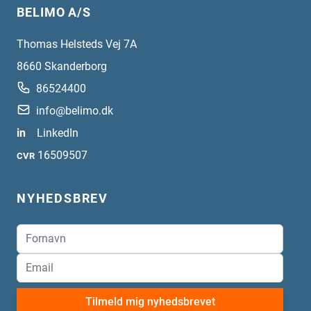
BELIMO A/S
Thomas Helsteds Vej 7A
8660
Skanderborg
86524400
info@belimo.dk
in
LinkedIn
16509507
CVR
NYHEDSBREV
Tilmeld mig nyhedsbrevet