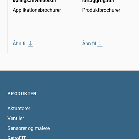
kølingsanvendelser
luftaggregater
Applikationsbrochurer
Produktbrochurer
Åbn fil
Åbn fil
PRODUKTER
Aktuatorer
Ventiler
Sensorer og målere
RetroFIT