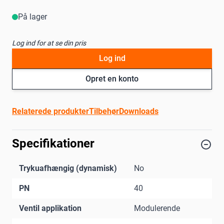
På lager
Log ind for at se din pris
Log ind
Opret en konto
Relaterede produkter
Tilbehør
Downloads
Specifikationer
Trykuafhængig (dynamisk)
No
PN
40
Ventil applikation
Modulerende