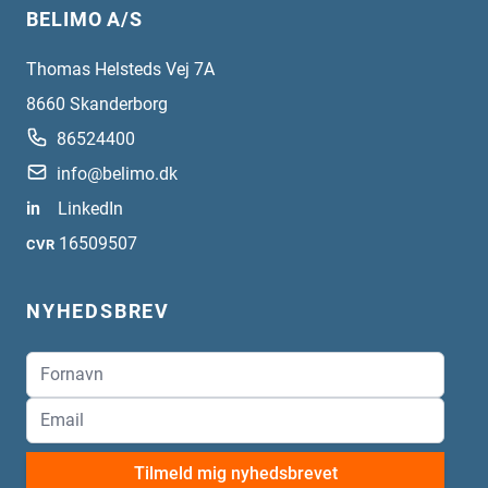
BELIMO A/S
Thomas Helsteds Vej 7A
8660
Skanderborg
86524400
info@belimo.dk
in
LinkedIn
16509507
CVR
NYHEDSBREV
Tilmeld mig nyhedsbrevet