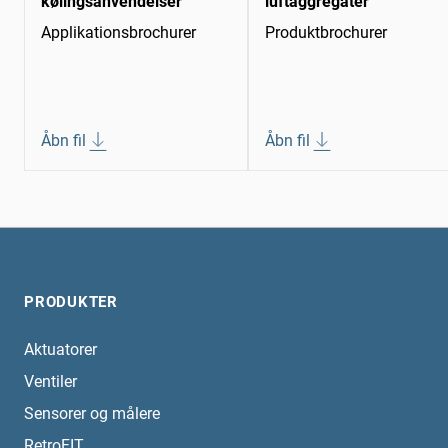
kølingsanvendelser
luftaggregater
Applikationsbrochurer
Produktbrochurer
Åbn fil
Åbn fil
PRODUKTER
Aktuatorer
Ventiler
Sensorer og målere
RetroFIT