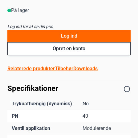
På lager
Log ind for at se din pris
Log ind
Opret en konto
Relaterede produkter
Tilbehør
Downloads
Specifikationer
Trykuafhængig (dynamisk)
No
PN
40
Ventil applikation
Modulerende