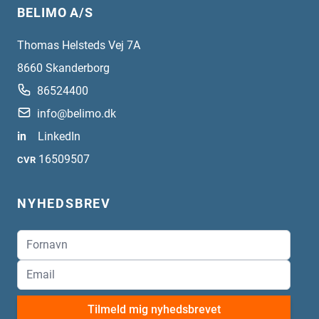
BELIMO A/S
Thomas Helsteds Vej 7A
8660
Skanderborg
86524400
info@belimo.dk
in
LinkedIn
16509507
CVR
NYHEDSBREV
Tilmeld mig nyhedsbrevet