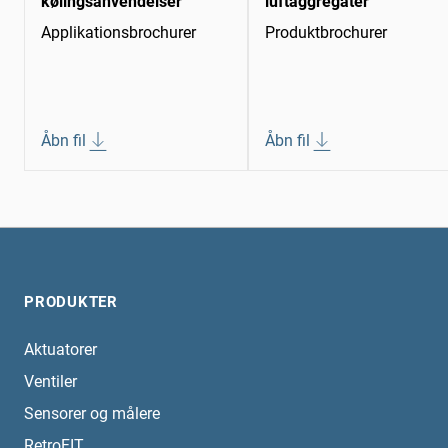
kølingsanvendelser
luftaggregater
Applikationsbrochurer
Produktbrochurer
Åbn fil
Åbn fil
PRODUKTER
Aktuatorer
Ventiler
Sensorer og målere
RetroFIT