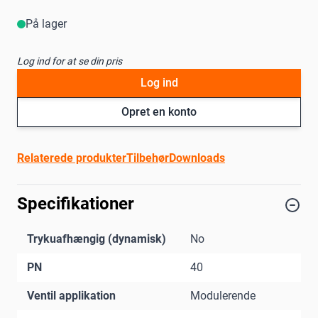
På lager
Log ind for at se din pris
Log ind
Opret en konto
Relaterede produkter
Tilbehør
Downloads
Specifikationer
Trykuafhængig (dynamisk)
No
PN
40
Ventil applikation
Modulerende