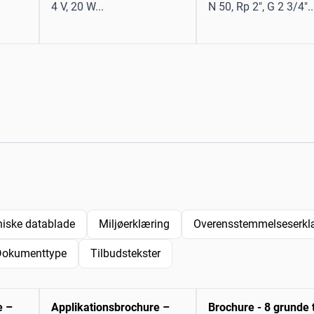
4 V, 20 W...
N 50, Rp 2", G 2 3/4"..
niske datablade
Miljøerklæring
Overensstemmelseserklæ
Dokumenttype
Tilbudstekster
e –
Applikationsbrochure –
Brochure - 8 grunde t