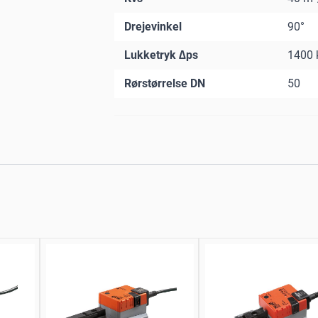
Drejevinkel
90°
Lukketryk ∆ps
1400 
Rørstørrelse DN
50