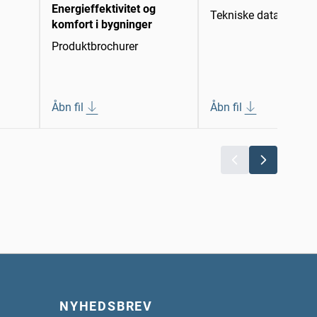
Energieffektivitet og
Tekniske datablade
komfort i bygninger
Produktbrochurer
Åbn fil
Åbn fil
NYHEDSBREV