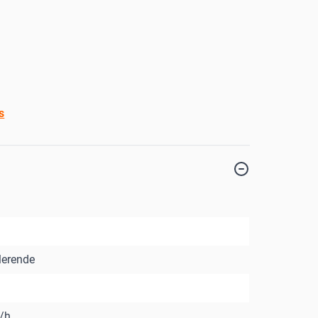
s
erende
/h