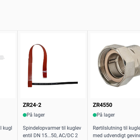
ZR24-2
ZR4550
På lager
På lager
l kugl
Spindelopvarmer til kuglev
Rørtilslutning til kugl
entil DN 15...50, AC/DC 2
med udvendigt gevin