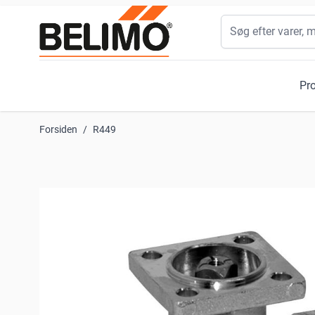
Skip to Content
Søg
Pr
Forsiden
/
R449