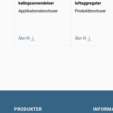
kølingsanvendelser
luftaggregater
Applikationsbrochurer
Produktbrochurer
Åbn fil
Åbn fil
PRODUKTER
INFORM