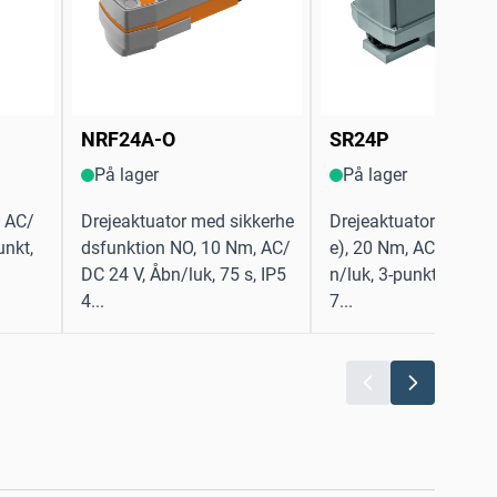
NRF24A-O
SR24P
På lager
På lager
, AC/
Drejeaktuator med sikkerhe
Drejeaktuator (Robus
unkt,
dsfunktion NO, 10 Nm, AC/
e), 20 Nm, AC/DC 24 
DC 24 V, Åbn/luk, 75 s, IP5
n/luk, 3-punkt, 90 s, 
4...
7...