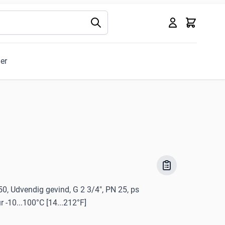
Kurv
ler
 50, Udvendig gevind, G 2 3/4", PN 25, ps
-10...100°C [14...212°F]