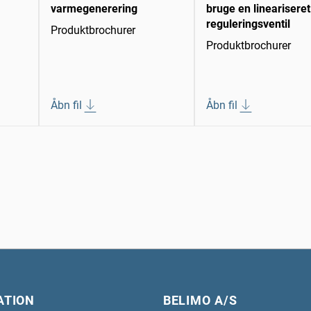
varmegenerering
bruge en lineariseret
reguleringsventil
Produktbrochurer
Produktbrochurer
Åbn fil
Åbn fil
ATION
BELIMO A/S