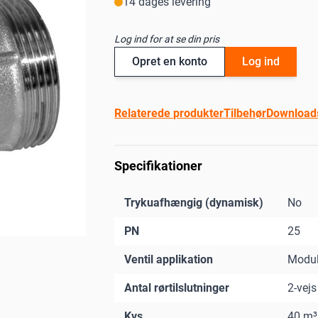
14 dages levering
Log ind for at se din pris
Opret en konto
Log ind
Relaterede produkter
Tilbehør
Download
Specifikationer
Trykuafhængig (dynamisk)
No
PN
25
Ventil applikation
Modul
Antal rørtilslutninger
2-vejs
Kvs
40 m³