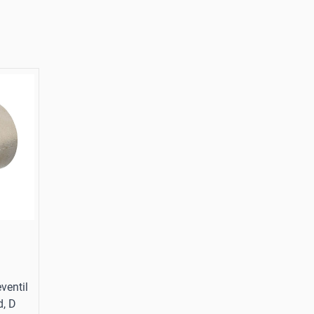
eventil
d, D