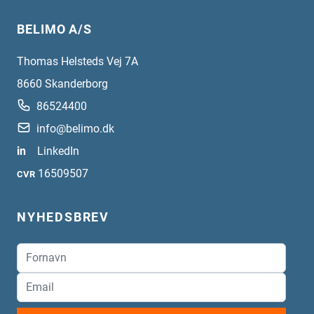
BELIMO A/S
Thomas Helsteds Vej 7A
8660
Skanderborg
86524400
info@belimo.dk
in
LinkedIn
16509507
CVR
NYHEDSBREV