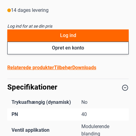
14 dages levering
Log ind for at se din pris
Log ind
Opret en konto
Relaterede produkter
Tilbehør
Downloads
Specifikationer
Trykuafhængig (dynamisk)
No
PN
40
Modulerende
Ventil applikation
blanding