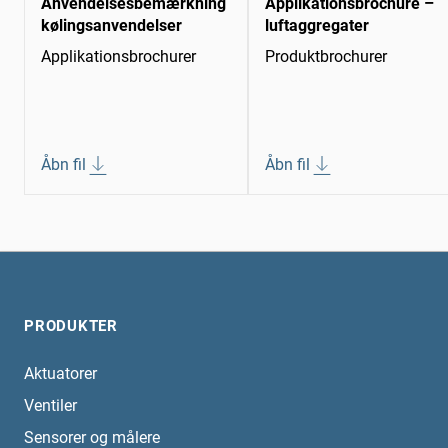
Anvendelsesbemærkning
Applikationsbrochure –
kølingsanvendelser
luftaggregater
Applikationsbrochurer
Produktbrochurer
Åbn fil
Åbn fil
PRODUKTER
Aktuatorer
Ventiler
Sensorer og målere