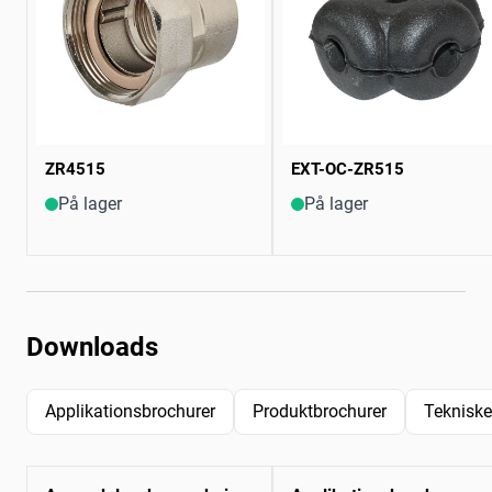
ZR4515
EXT-OC-ZR515
På lager
På lager
Downloads
Applikationsbrochurer
Produktbrochurer
Tekniske