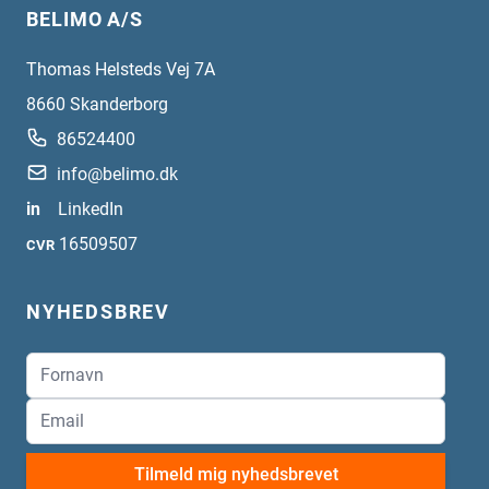
BELIMO A/S
Thomas Helsteds Vej 7A
8660
Skanderborg
86524400
info@belimo.dk
in
LinkedIn
16509507
CVR
NYHEDSBREV
Tilmeld mig nyhedsbrevet