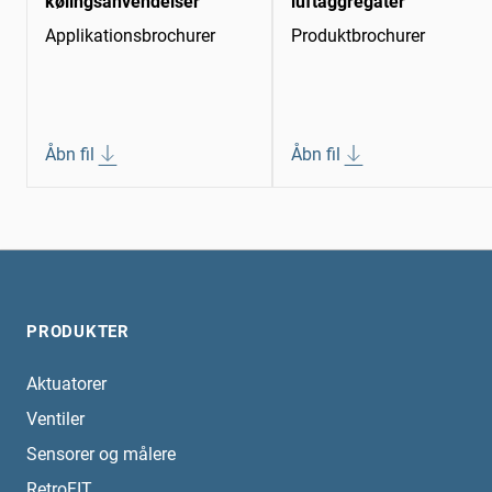
kølingsanvendelser
luftaggregater
Applikationsbrochurer
Produktbrochurer
Åbn fil
Åbn fil
PRODUKTER
Aktuatorer
Ventiler
Sensorer og målere
RetroFIT