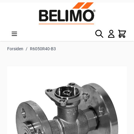
Skip to Content
Søg
Kurv
Forsiden
/
R6050R40-B3