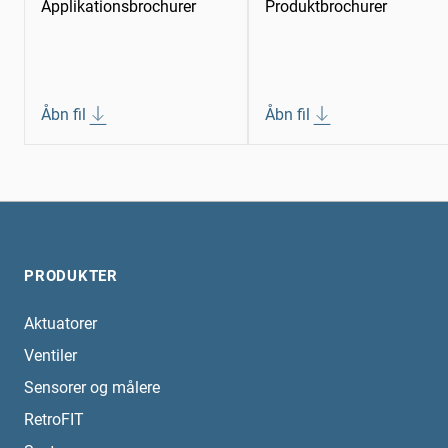
Applikationsbrochurer
Produktbrochurer
Åbn fil
Åbn fil
PRODUKTER
Aktuatorer
Ventiler
Sensorer og målere
RetroFIT