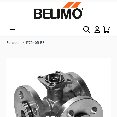
Skip to Content
Søg
Kurv
Forsiden
/
R7040R-B3