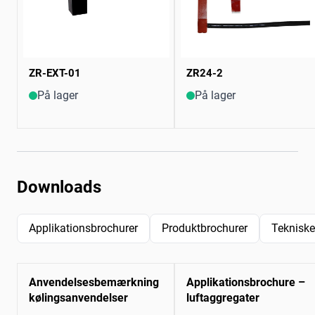
ZR-EXT-01
ZR24-2
På lager
På lager
Downloads
Applikationsbrochurer
Produktbrochurer
Tekniske
Anvendelsesbemærkning
Applikationsbrochure –
kølingsanvendelser
luftaggregater