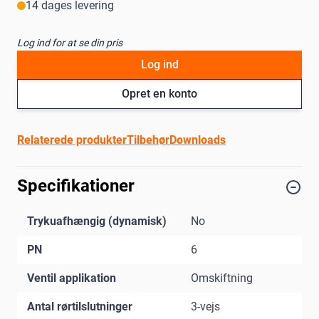
14 dages levering
Log ind for at se din pris
Log ind
Opret en konto
Relaterede produkter
Tilbehør
Downloads
Specifikationer
Trykuafhængig (dynamisk)
No
PN
6
Ventil applikation
Omskiftning
Antal rørtilslutninger
3-vejs