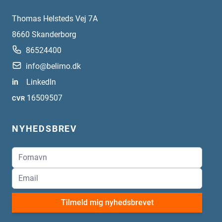
Thomas Helsteds Vej 7A
8660
Skanderborg
86524400
info@belimo.dk
in
LinkedIn
16509507
CVR
NYHEDSBREV
Tilmeld mig nyhedsbrevet