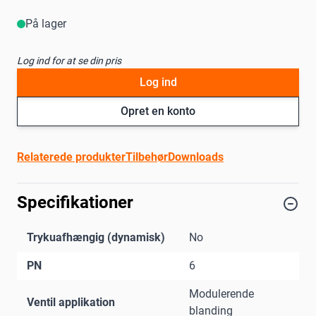
På lager
Log ind for at se din pris
Log ind
Opret en konto
Relaterede produkter
Tilbehør
Downloads
Specifikationer
Trykuafhængig (dynamisk)
No
PN
6
Modulerende
Ventil applikation
blanding