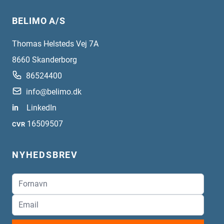
BELIMO A/S
Thomas Helsteds Vej 7A
8660
Skanderborg
86524400
info@belimo.dk
in
LinkedIn
16509507
CVR
NYHEDSBREV