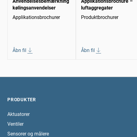
Anvendelsesbemærkning
Applikationsbrochure –
kølingsanvendelser
luftaggregater
Applikationsbrochurer
Produktbrochurer
Åbn fil
Åbn fil
PRODUKTER
Aktuatorer
Ventiler
Sensorer og målere