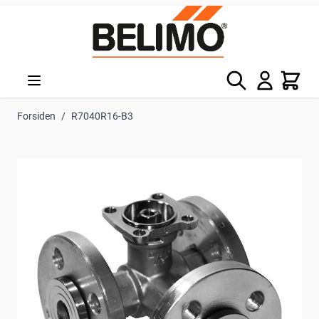
Skip to Content
Søg
Kurv
Forsiden
/
R7040R16-B3