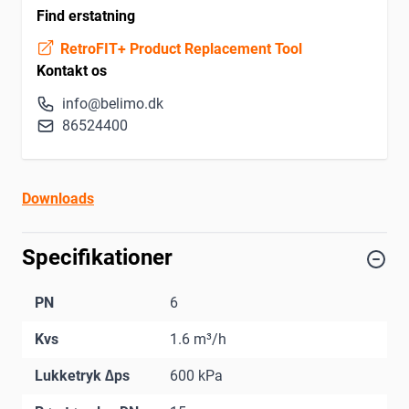
Find erstatning
RetroFIT+ Product Replacement Tool
Kontakt os
info@belimo.dk
86524400
Downloads
Specifikationer
PN
6
Kvs
1.6 m³/h
Lukketryk ∆ps
600 kPa