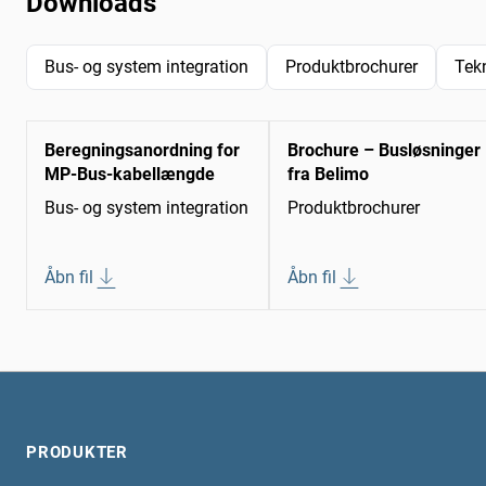
Downloads
Bus- og system integration
Produktbrochurer
Tek
Beregningsanordning for
Brochure – Busløsninger
MP-Bus-kabellængde
fra Belimo
Bus- og system integration
Produktbrochurer
Åbn fil
Åbn fil
PRODUKTER