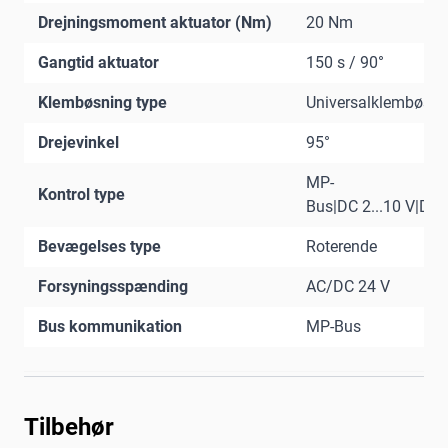
Drejningsmoment aktuator (Nm)
20 Nm
Gangtid aktuator
150 s / 90°
Klembøsning type
Universalklembøsni
Drejevinkel
95°
MP-
Kontrol type
Bus|DC 2...10 V|DC 0
Bevægelses type
Roterende
Forsyningsspænding
AC/DC 24 V
Bus kommunikation
MP-Bus
Tilbehør