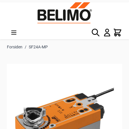
Skip to Content
Søg
Kurv
Forsiden
/
SF24A-MP