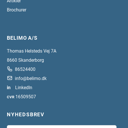
Artikler
Brochurer
BELIMO A/S
Thomas Helsteds Vej 7A
8660
Skanderborg
86524400
info@belimo.dk
in
LinkedIn
16509507
CVR
NYHEDSBREV