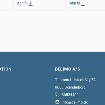
Åbn fil
Åbn fil
ATION
BELIMO A/S
Thomas Helsteds Vej 7A
8660
Skanderborg
86524400
info@belimo.dk