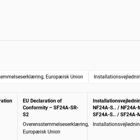
temmelseserklæring, Europæisk Union
Installationsvejledni
ration
EU Declaration of
Installationsvejledni
Conformity – SF24A-SR-
NF24A-S.. / NF24A-M
S2
SF24A-S.. / SF24A-M
Overensstemmelseserklæring,
Installationsvejledni
Europæisk Union