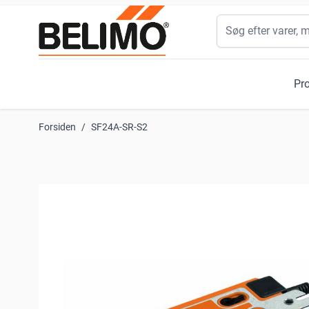
Skip to Content
Søg
Pr
Forsiden
/
SF24A-SR-S2