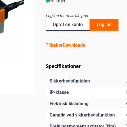
På lager
Log ind for at se din pris
Opret en konto
Log ind
Tilbehør
Downloads
Specifikationer
Sikkerhedsfunktion
IP-klasse
Elektrisk tilslutning
Gangtid ved sikkerhedsfunktion
Drejningsmoment aktuator (Nm)