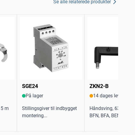
Se alle relaterede produkter
SGE24
ZKN2-B
På lager
14 dages levering
x15 m
Stillingsgiver til indbygget
Håndsving, 63 mm, ti
montering...
BFN, BFA, BEN, BEE...