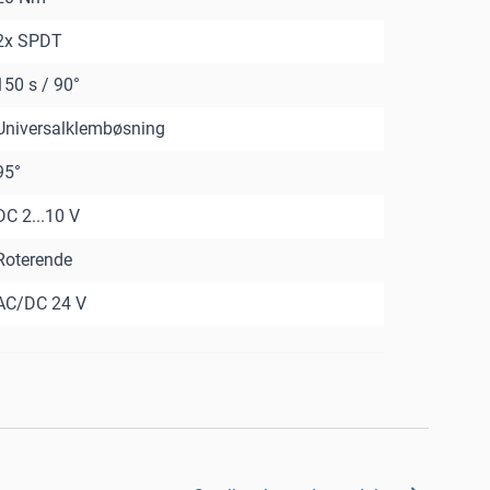
2x SPDT
150 s / 90°
Universalklembøsning
95°
DC 2...10 V
Roterende
AC/DC 24 V