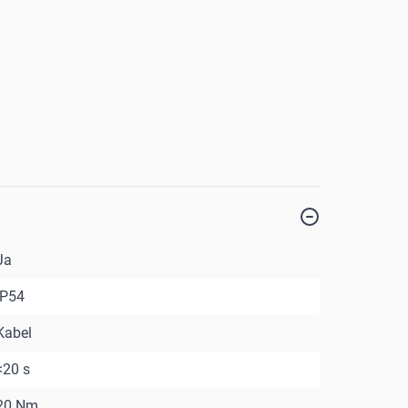
Ja
IP54
Kabel
<20 s
20 Nm