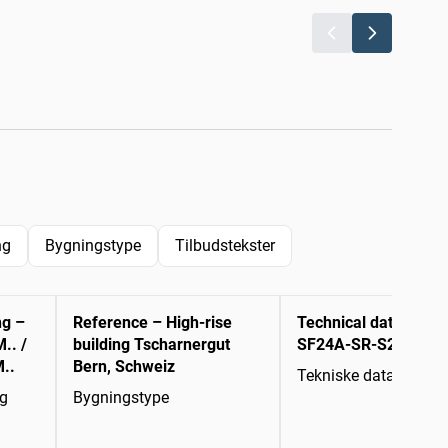
ng
Bygningstype
Tilbudstekster
ng –
Reference – High-rise
Technical data sheet
.. /
building Tscharnergut
SF24A-SR-S2
..
Bern, Schweiz
Tekniske datablade
ng
Bygningstype