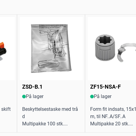
ZSD-B.1
ZF15-NSA-F
På lager
På lager
skift
Beskyttelsestaske med trå
Form fit indsats, 15
d
m, til NF..A/SF..A
Multipakke 100 stk....
Multipakke 20 stk....