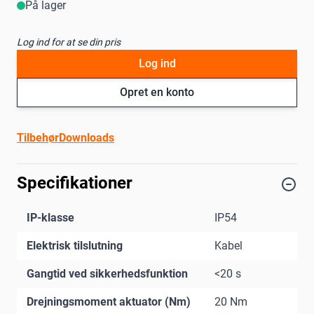
På lager
Log ind for at se din pris
Log ind
Opret en konto
Tilbehør
Downloads
Specifikationer
IP-klasse
IP54
Elektrisk tilslutning
Kabel
Gangtid ved sikkerhedsfunktion
<20 s
Drejningsmoment aktuator (Nm)
20 Nm