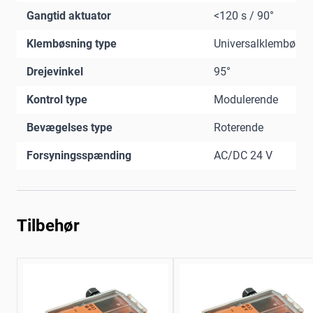
Gangtid aktuator
<120 s / 90°
Klembøsning type
Universalklembøsni
Drejevinkel
95°
Kontrol type
Modulerende
Bevægelses type
Roterende
Forsyningsspænding
AC/DC 24 V
Tilbehør