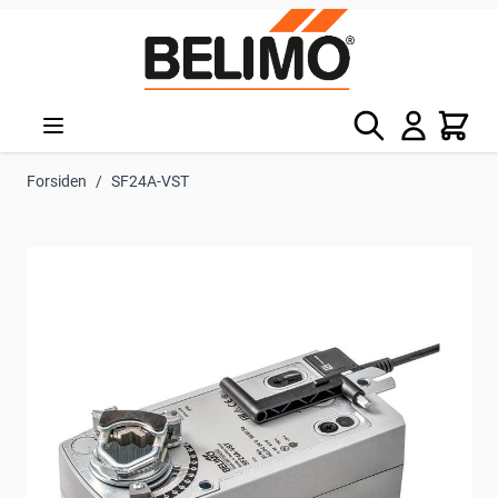
Skip to Content
Søg
Kurv
Forsiden
/
SF24A-VST