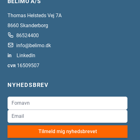
BELIMO A/S
Thomas Helsteds Vej 7A
8660
Skanderborg
86524400
info@belimo.dk
in
LinkedIn
16509507
CVR
NYHEDSBREV
Tilmeld mig nyhedsbrevet