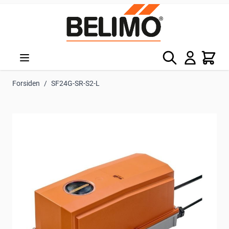
Skip to Content
Søg
Kurv
Forsiden
/
SF24G-SR-S2-L