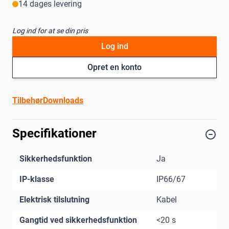
14 dages levering
Log ind for at se din pris
Log ind
Opret en konto
Tilbehør
Downloads
Specifikationer
Sikkerhedsfunktion
Ja
IP-klasse
IP66/67
Elektrisk tilslutning
Kabel
Gangtid ved sikkerhedsfunktion
<20 s