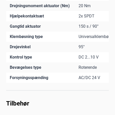
Drejningsmoment aktuator (Nm)
20 Nm
Hjælpekontaktsæt
2x SPDT
Gangtid aktuator
150 s / 90°
Klembøsning type
Universalklembøsni
Drejevinkel
95°
Kontrol type
DC 2...10 V
Bevægelses type
Roterende
Forsyningsspænding
AC/DC 24 V
Tilbehør