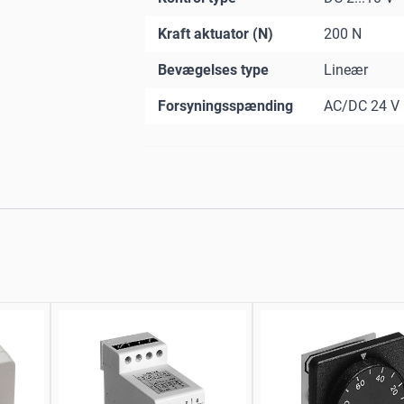
Kraft aktuator (N)
200 N
Bevægelses type
Lineær
Forsyningsspænding
AC/DC 24 V