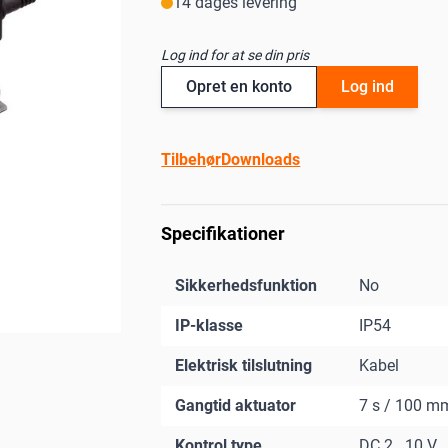
14 dages levering
Log ind for at se din pris
Opret en konto
Log ind
Tilbehør
Downloads
Specifikationer
Sikkerhedsfunktion
No
IP-klasse
IP54
Elektrisk tilslutning
Kabel
Gangtid aktuator
7 s / 100 m
Kontrol type
DC 2...10 V