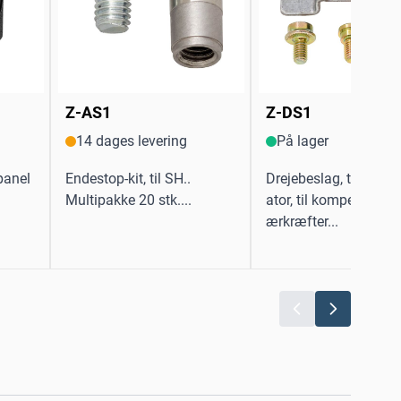
Z-AS1
Z-DS1
14 dages levering
På lager
tpanel
Endestop-kit, til SH..
Drejebeslag, til lineæ
Multipakke 20 stk....
ator, til kompensation
ærkræfter...