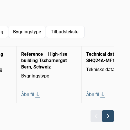
ng
Bygningstype
Tilbudstekster
ng –
Reference – High-rise
Technical data sheet
building Tscharnergut
SHQ24A-MF100
Bern, Schweiz
ng
Tekniske datablade
Bygningstype
Åbn fil
Åbn fil