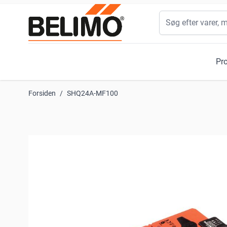
Skip to Content
Søg
Pr
Forsiden
/
SHQ24A-MF100