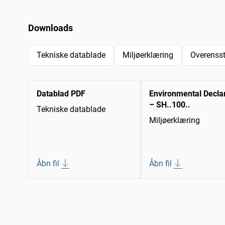
Downloads
Tekniske datablade
Miljøerklæring
Overenss
Datablad PDF
Environmental Decla
– SH..100..
Tekniske datablade
Miljøerklæring
Åbn fil
Åbn fil