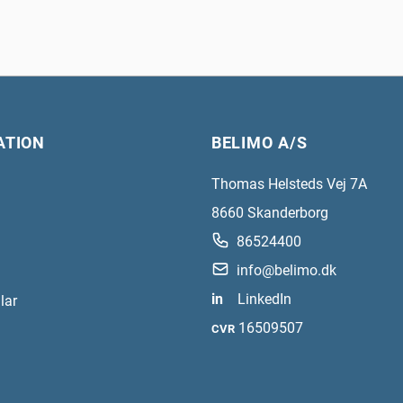
ATION
BELIMO A/S
Thomas Helsteds Vej 7A
8660
Skanderborg
86524400
info@belimo.dk
in
LinkedIn
lar
16509507
CVR