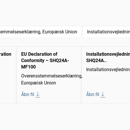
temmelseserklæring, Europæisk Union
Installationsvejledni
ration
EU Declaration of
Installationsvejledni
Conformity – SHQ24A-
SHQ24A..
MF100
Installationsvejledni
Overensstemmelseserklæring,
Europæisk Union
Åbn fil
Åbn fil