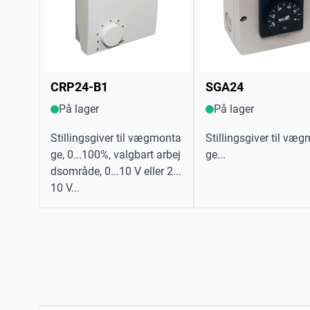
CRP24-B1
SGA24
På lager
På lager
Stillingsgiver til vægmonta
Stillingsgiver til væ
ge, 0...100%, valgbart arbej
ge...
dsområde, 0...10 V eller 2...
10 V...