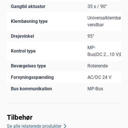
Gangtid aktuator
35 s / 90°
Universalklembøsni
Klembøsning type
vendbar
Drejevinkel
95°
MP-
Kontrol type
Bus|DC 2...10 V|DC 0
Bevægelses type
Roterende
Forsyningsspænding
AC/DC 24 V
Bus kommunikation
MP-Bus
Tilbehør
Se alle relaterede produkter