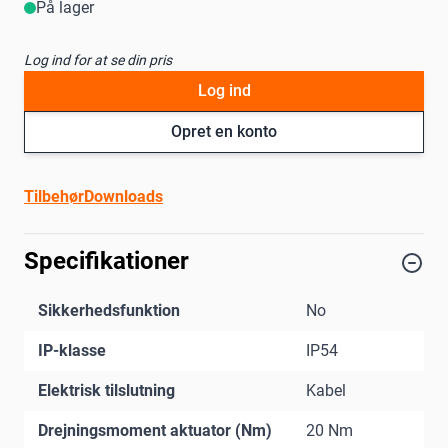
På lager
Log ind for at se din pris
Log ind
Opret en konto
Tilbehør
Downloads
Specifikationer
Sikkerhedsfunktion
No
IP-klasse
IP54
Elektrisk tilslutning
Kabel
Drejningsmoment aktuator (Nm)
20 Nm