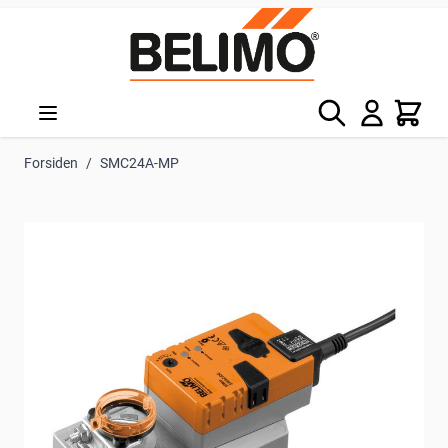
Skip to Content
Søg
Kurv
Forsiden
/
SMC24A-MP