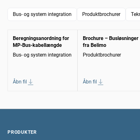
Bus- og system integration
Produktbrochurer
Tek
Beregningsanordning for
Brochure – Busløsninger
MP-Bus-kabellængde
fra Belimo
Bus- og system integration
Produktbrochurer
Åbn fil
Åbn fil
PRODUKTER