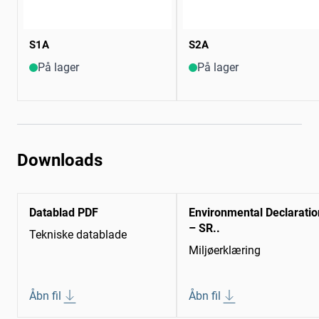
S1A
S2A
På lager
På lager
Downloads
Datablad PDF
Environmental Declaratio
– SR..
Tekniske datablade
Miljøerklæring
Åbn fil
Åbn fil