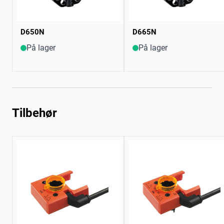
D650N
D665N
På lager
På lager
Tilbehør