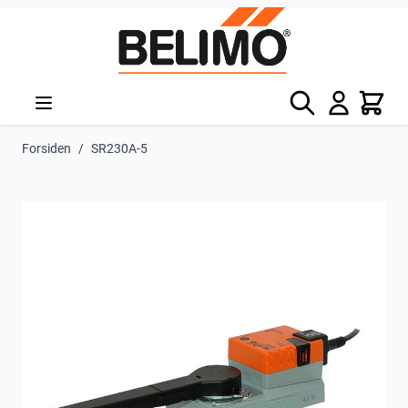
Skip to Content
Søg
Kurv
Forsiden
/
SR230A-5