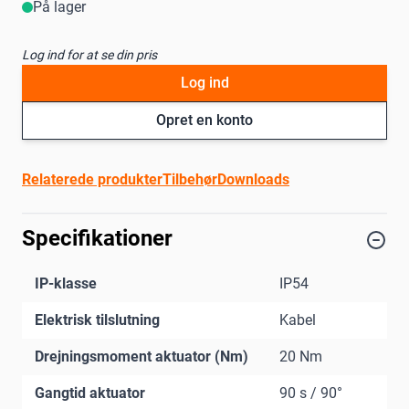
På lager
Log ind for at se din pris
Log ind
Opret en konto
Relaterede produkter
Tilbehør
Downloads
Specifikationer
IP-klasse
IP54
Elektrisk tilslutning
Kabel
Drejningsmoment aktuator (Nm)
20 Nm
Gangtid aktuator
90 s / 90°