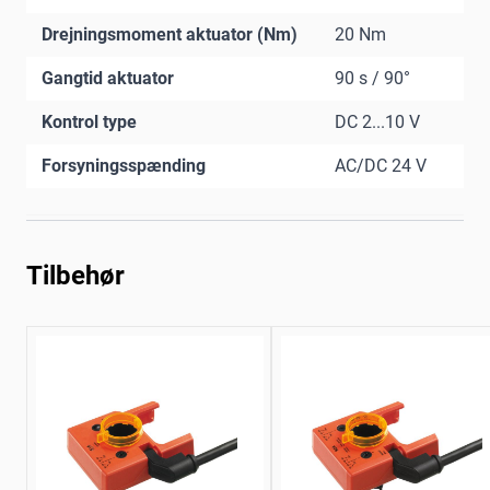
Drejningsmoment aktuator (Nm)
20 Nm
Gangtid aktuator
90 s / 90°
Kontrol type
DC 2...10 V
Forsyningsspænding
AC/DC 24 V
Tilbehør