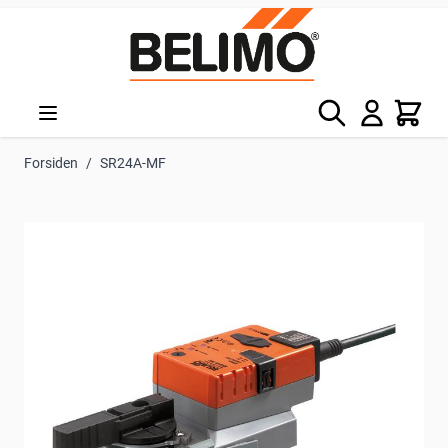
Skip to Content
Søg
Kurv
Forsiden
/
SR24A-MF