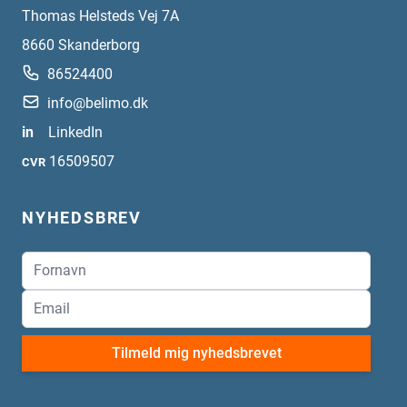
Thomas Helsteds Vej 7A
8660
Skanderborg
86524400
info@belimo.dk
in
LinkedIn
16509507
CVR
NYHEDSBREV
Tilmeld mig nyhedsbrevet