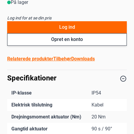
På lager
Log ind for at se din pris
Log ind
Opret en konto
Relaterede produkter
Tilbehør
Downloads
Specifikationer
IP-klasse
IP54
Elektrisk tilslutning
Kabel
Drejningsmoment aktuator (Nm)
20 Nm
Gangtid aktuator
90 s / 90°