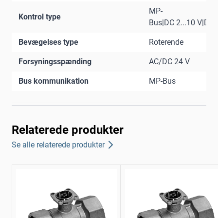
MP-
Kontrol type
Bus|DC 2...10 V|DC 0
Bevægelses type
Roterende
Forsyningsspænding
AC/DC 24 V
Bus kommunikation
MP-Bus
Relaterede produkter
Se alle relaterede produkter