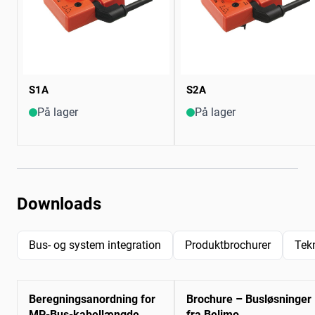
S1A
S2A
På lager
På lager
Downloads
Bus- og system integration
Produktbrochurer
Tek
Beregningsanordning for
Brochure – Busløsninger
MP-Bus-kabellængde
fra Belimo