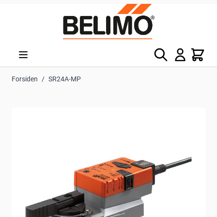
Skip to Content
Søg
Kurv
Forsiden
/
SR24A-MP