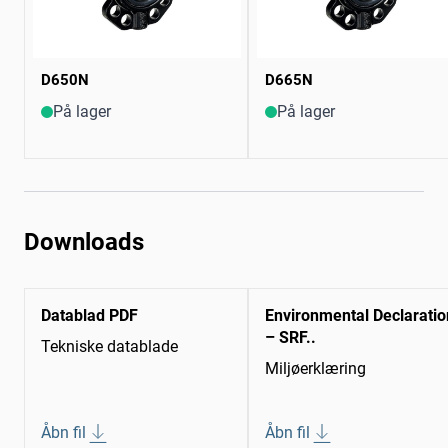
D650N
D665N
På lager
På lager
Downloads
Datablad PDF
Environmental Declaratio
– SRF..
Tekniske datablade
Miljøerklæring
Åbn fil
Åbn fil