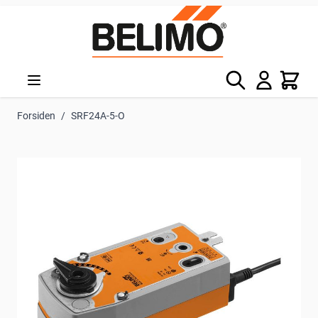
Skip to Content
Søg
Kurv
Forsiden
/
SRF24A-5-O