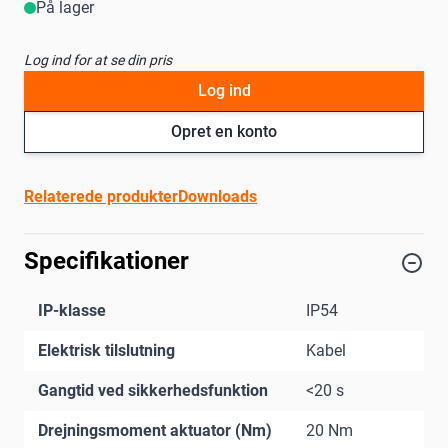
På lager
Log ind for at se din pris
Log ind
Opret en konto
Relaterede produkter
Downloads
Specifikationer
IP-klasse
IP54
Elektrisk tilslutning
Kabel
Gangtid ved sikkerhedsfunktion
<20 s
Drejningsmoment aktuator (Nm)
20 Nm