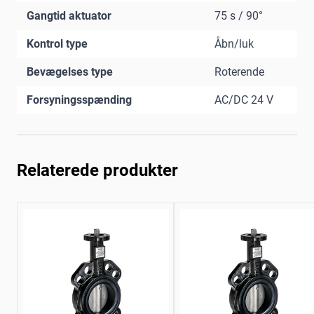
Gangtid aktuator
75 s / 90°
Kontrol type
Åbn/luk
Bevægelses type
Roterende
Forsyningsspænding
AC/DC 24 V
Relaterede produkter