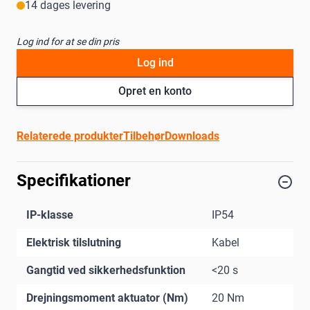
14 dages levering
Log ind for at se din pris
Log ind
Opret en konto
Relaterede produkter
Tilbehør
Downloads
Specifikationer
IP-klasse
IP54
Elektrisk tilslutning
Kabel
Gangtid ved sikkerhedsfunktion
<20 s
Drejningsmoment aktuator (Nm)
20 Nm