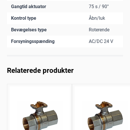
Gangtid aktuator
75 s / 90°
Kontrol type
Åbn/luk
Bevægelses type
Roterende
Forsyningsspænding
AC/DC 24 V
Relaterede produkter