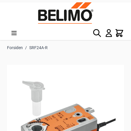
Skip to Content
Søg
Kurv
Forsiden
/
SRF24A-R