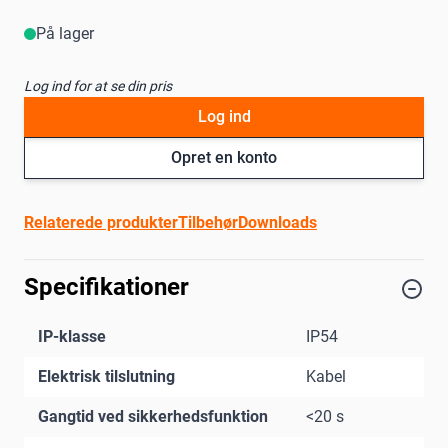
På lager
Log ind for at se din pris
Log ind
Opret en konto
Relaterede produkter
Tilbehør
Downloads
Specifikationer
IP-klasse
IP54
Elektrisk tilslutning
Kabel
Gangtid ved sikkerhedsfunktion
<20 s