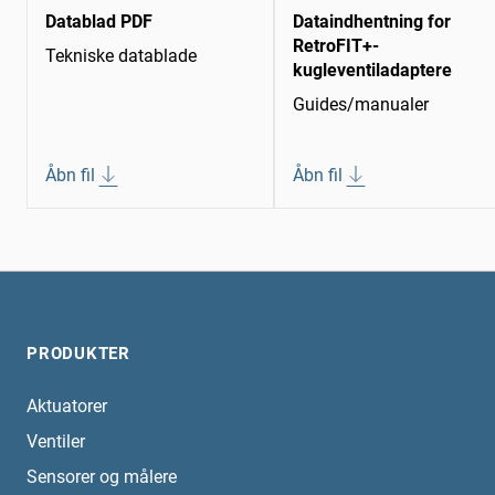
Datablad PDF
Dataindhentning for
RetroFIT+-
Tekniske datablade
kugleventiladaptere
Guides/manualer
Åbn fil
Åbn fil
PRODUKTER
Aktuatorer
Ventiler
Sensorer og målere