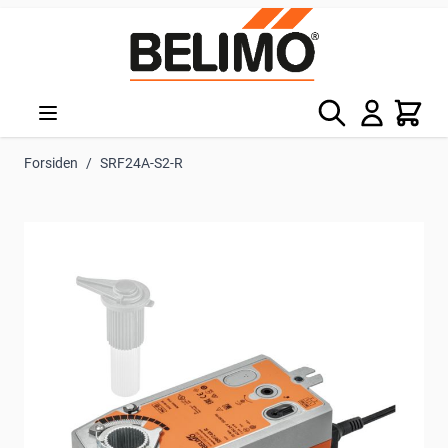
Skip to Content
Søg
Kurv
Forsiden
/
SRF24A-S2-R