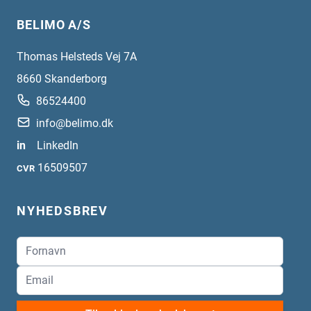
BELIMO A/S
Thomas Helsteds Vej 7A
8660
Skanderborg
86524400
info@belimo.dk
in
LinkedIn
16509507
CVR
NYHEDSBREV