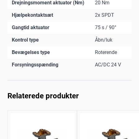
Drejningsmoment aktuator (Nm)
20 Nm
Hjælpekontaktsæt
2x SPDT
Gangtid aktuator
75 s / 90°
Kontrol type
Åbn/luk
Bevægelses type
Roterende
Forsyningsspænding
AC/DC 24 V
Relaterede produkter