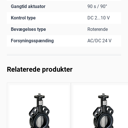
Gangtid aktuator
90 s / 90°
Kontrol type
DC 2...10 V
Bevægelses type
Roterende
Forsyningsspænding
AC/DC 24 V
Relaterede produkter