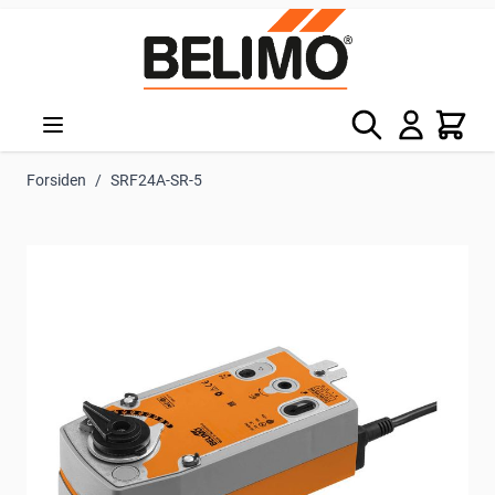
Skip to Content
Søg
Kurv
Forsiden
/
SRF24A-SR-5