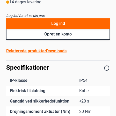
14 dages levering
Log ind for at se din pris
Log ind
Opret en konto
Relaterede produkter
Downloads
Specifikationer
IP-klasse
IP54
Elektrisk tilslutning
Kabel
Gangtid ved sikkerhedsfunktion
<20 s
Drejningsmoment aktuator (Nm)
20 Nm