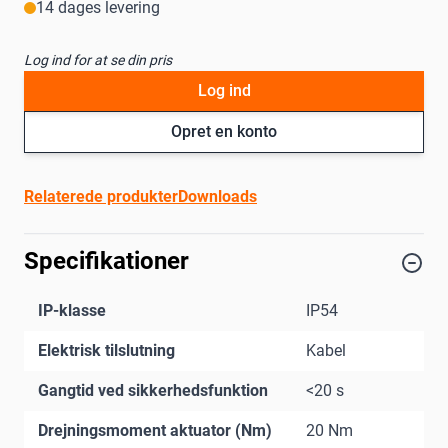
14 dages levering
Log ind for at se din pris
Log ind
Opret en konto
Relaterede produkter
Downloads
Specifikationer
IP-klasse
IP54
Elektrisk tilslutning
Kabel
Gangtid ved sikkerhedsfunktion
<20 s
Drejningsmoment aktuator (Nm)
20 Nm