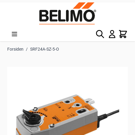
Skip to Content
Søg
Kurv
Forsiden
/
SRF24A-SZ-5-O