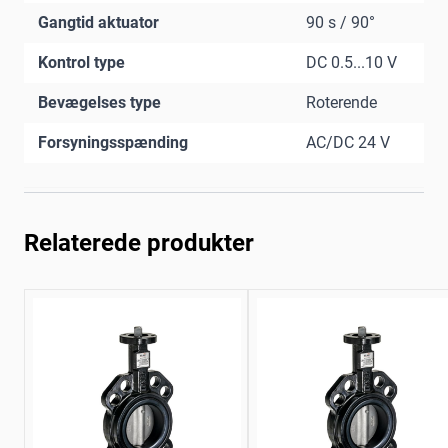
Gangtid aktuator
90 s / 90°
Kontrol type
DC 0.5...10 V
Bevægelses type
Roterende
Forsyningsspænding
AC/DC 24 V
Relaterede produkter