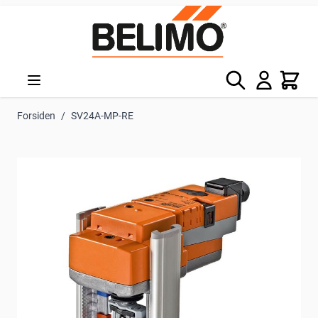
Skip to Content
Søg
Kurv
Forsiden
/
SV24A-MP-RE