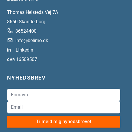
Thomas Helsteds Vej 7A
8660
Skanderborg
86524400
info@belimo.dk
in
LinkedIn
16509507
CVR
NYHEDSBREV
Tilmeld mig nyhedsbrevet