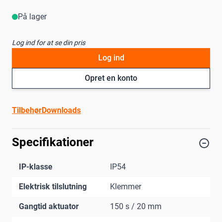
På lager
Log ind for at se din pris
Log ind
Opret en konto
Tilbehør
Downloads
Specifikationer
IP-klasse
IP54
Elektrisk tilslutning
Klemmer
Gangtid aktuator
150 s / 20 mm