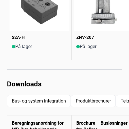
S2A-H
ZNV-207
På lager
På lager
Downloads
Bus- og system integration
Produktbrochurer
Tek
Beregningsanordning for
Brochure – Busløsninger