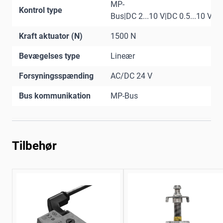
MP-
Kontrol type
Bus|DC 2...10 V|DC 0.5...10 V
Kraft aktuator (N)
1500 N
Bevægelses type
Lineær
Forsyningsspænding
AC/DC 24 V
Bus kommunikation
MP-Bus
Tilbehør