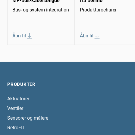
MP-Bus-kabellængde
fra Belimo
Bus- og system integration
Produktbrochurer
Åbn fil
Åbn fil
PRODUKTER
Aktuatorer
Ventiler
Sensorer og målere
RetroFIT