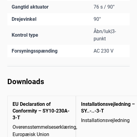
Gangtid aktuator
76 s / 90°
Drejevinkel
90°
Åbn/luk|3-
Kontrol type
punkt
Forsyningsspænding
AC 230 V
Downloads
EU Declaration of
Installationsvejledning –
Conformity – SY10-230A-
SY..-..-3-T
3-T
Installationsvejledning
Overensstemmelseserklæring,
Europæisk Union