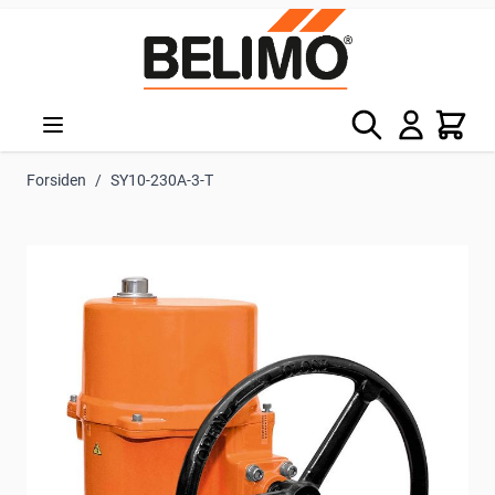
Skip to Content
Søg
Kurv
Forsiden
/
SY10-230A-3-T