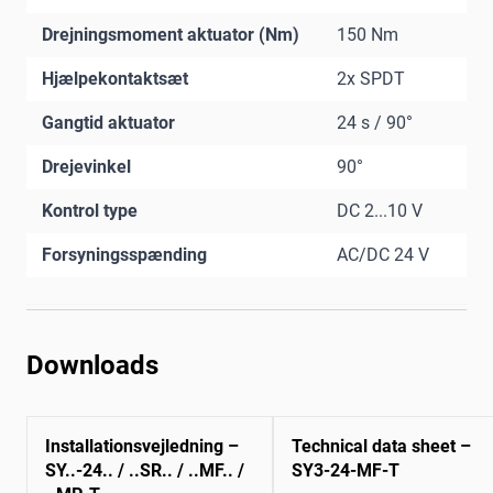
Drejningsmoment aktuator (Nm)
150 Nm
Hjælpekontaktsæt
2x SPDT
Gangtid aktuator
24 s / 90°
Drejevinkel
90°
Kontrol type
DC 2...10 V
Forsyningsspænding
AC/DC 24 V
Downloads
Installationsvejledning –
Technical data sheet –
SY..-24.. / ..SR.. / ..MF.. /
SY3-24-MF-T