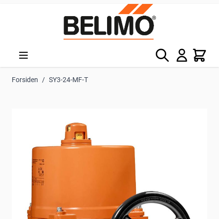
Skip to Content
Søg
Kurv
Forsiden
/
SY3-24-MF-T