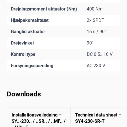
Drejningsmoment aktuator (Nm)
400 Nm
Hjælpekontaktsæt
2x SPDT
Gangtid aktuator
16 s / 90°
Drejevinkel
90°
Kontrol type
DC 0.5...10 V
Forsyningsspænding
AC 230 V
Downloads
Installationsvejledning –
Technical data sheet –
SY..-230.. / ..SR.. / ..MF.. /
SY4-230-SR-T