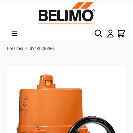
Skip to Content
Søg
Kurv
Forsiden
/
SY4-230-SR-T